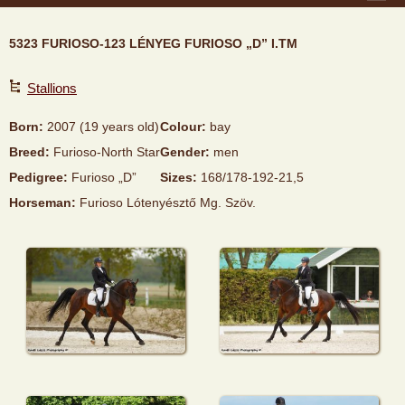
5323 FURIOSO-123 LÉNYEG FURIOSO „D” I.TM
Stallions
Born:
2007 (19 years old)
Colour:
bay
Breed:
Furioso-North Star
Gender:
men
Pedigree:
Furioso „D”
Sizes:
168/178-192-21,5
Horseman:
Furioso Lótenyésztő Mg. Szöv.