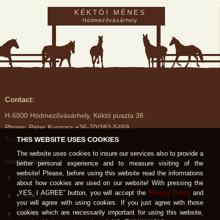
KÉKTÓI MÉNES
Hódmezővásárhely
Contact:
H-6800 Hódmezővásárhely, Kéktó puszta 38.
Phone: Péter Kucsora +36-70/382-5459
E-mail: kektoimenes@gmail.com
THIS WEBSITE USES COOKIES
The website uses cookies to insure our services also to provide a
Useful pages
better personal experience and to measure visiting of the
website! Please, before using this website read the informations
Home
about how cookies are used on our website! With pressing the
„YES, I AGREE” button, you will accept the
Privacy Policy
and
Contact
you will agree with using cookies. If you just agree with those
cookies which are necessarily important for using this website,
Imprint