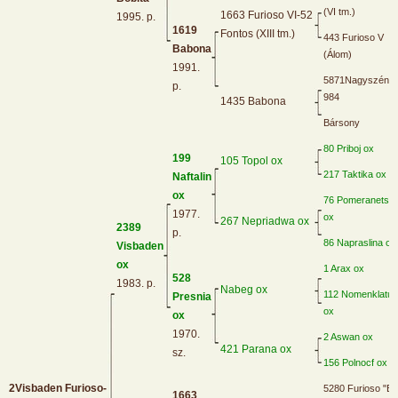
(VI tm.)
1663 Furioso VI-52
1995. p.
1619
Fontos (XIII tm.)
443 Furioso V
Babona
(Álom)
1991.
5871Nagyszénás
p.
984
1435 Babona
Bársony
80 Priboj ox
199
105 Topol ox
217 Taktika ox
Naftalin
ox
76 Pomeranets
1977.
ox
267 Nepriadwa ox
2389
p.
86 Napraslina ox
Visbaden
ox
1 Arax ox
528
1983. p.
Nabeg ox
112 Nomenklatur
Presnia
ox
ox
1970.
2 Aswan ox
421 Parana ox
sz.
156 Polnocf ox
2Visbaden Furioso-
5280 Furioso "B"
1663