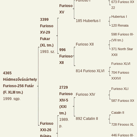
Furioso I
673 Furioso XXI-
Furioso
22
XV
Hubertus I
3399
185 Hubertus I
120 Renata
Furioso
XV-29
598 Furioso III-1
Fukar
(VII tm.)
Furioso XII
(XL tm.)
371 North Star "
996
1993. sz.
XXII
Furioso
XII
Furioso XLVI
814 Furioso XLVI
704 Furioso
4365
XXXVI
Hódmezővásárhely
Furioso-256 Futár
2729
Furioso XLI
(F. XLIII tm.)
Furioso
Furioso XIV
1999. sgp.
XIV-5
587 Furioso XXII
(XXI
Catalin II
tm.)
892 Catalin II
1989.
Furioso
728 Firooso XLI
p.
XXI-26
446 Furioso III-4
Bóbita