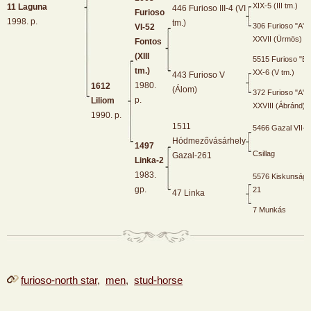
XIX-5 (III tm.)
11 Laguna
446 Furioso III-4 (VI
Furioso
1998. p.
tm.)
306 Furioso "A"
VI-52
XXVII (Ürmös)
Fontos
(XIII
5515 Furioso "B"
tm.)
XX-6 (V tm.)
443 Furioso V
1980.
1612
(Álom)
372 Furioso "A"
p.
Liliom
XXVIII (Ábránd)
1990. p.
1511
5466 Gazal VII-
Hódmezővásárhely
1497
Csillag
Gazal-261
Linka-2
1983.
5576 Kiskunság-
gp.
21
47 Linka
7 Munkás
furioso-north star
,
men
,
stud-horse