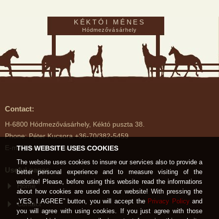
KÉKTÓI MÉNES
Hódmezővásárhely
Contact:
H-6800 Hódmezővásárhely, Kéktó puszta 38.
Phone: Péter Kucsora +36-70/382-5459
E-mail: kektoimenes@gmail.com
THIS WEBSITE USES COOKIES
The website uses cookies to insure our services also to provide a
Useful pages
better personal experience and to measure visiting of the
website! Please, before using this website read the informations
Home
about how cookies are used on our website! With pressing the
„YES, I AGREE” button, you will accept the
Privacy Policy
and
Contact
you will agree with using cookies. If you just agree with those