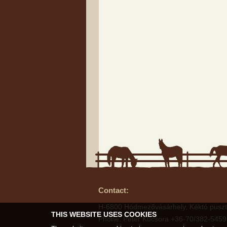
Contact:
H-6800 Hódmezővásárhely, Kéktó puszt
THIS WEBSITE USES COOKIES
Phone: Péter Kucsora +36-70/382-5459