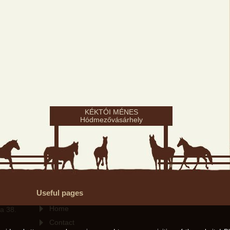
KÉKTÓI MÉNES
Hódmezővásárhely
Useful pages
Home
a 38.
Contact