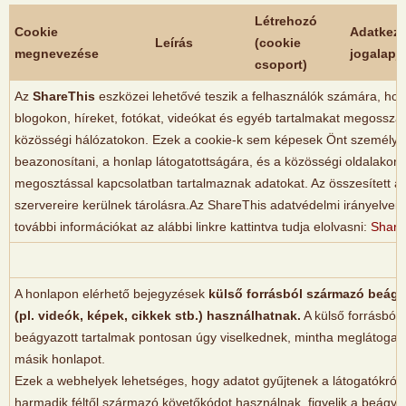
Létrehozó
Cookie
Adatkeze
Leírás
(cookie
megnevezése
jogalapj
csoport)
Az
ShareThis
eszközei lehetővé teszik a felhasználók számára, ho
blogokon, híreket, fotókat, videókat és egyéb tartalmakat megossz
közösségi hálózatokon. Ezek a cookie-k sem képesek Önt személy s
beazonosítani, a honlap látogatottságára, és a közösségi oldalakon 
megosztással kapcsolatban tartalmaznak adatokat. Az összesített a
szervereire kerülnek tárolásra.Az ShareThis adatvédelmi irányelveiv
további információkat az alábbi linkre kattintva tudja elolvasni:
ShareT
A honlapon elérhető bejegyzések
külső forrásból származó beágy
(pl. videók, képek, cikkek stb.) használhatnak.
A külső forrásból
beágyazott tartalmak pontosan úgy viselkednek, mintha meglátogat
másik honlapot.
Ezek a webhelyek lehetséges, hogy adatot gyűjtenek a látogatókról,
harmadik féltől származó követőkódot használnak, figyelik a beágya