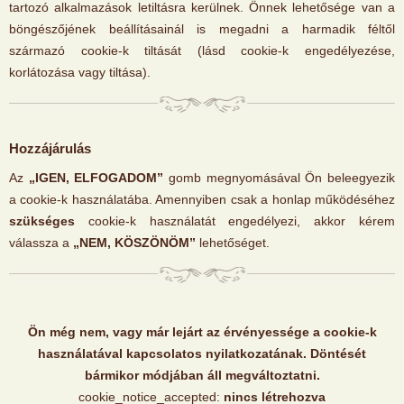
tartozó alkalmazások letiltásra kerülnek. Önnek lehetősége van a
böngészőjének beállításainál is megadni a harmadik féltől
származó cookie-k tiltását (lásd cookie-k engedélyezése,
korlátozása vagy tiltása).
Hozzájárulás
Az
„IGEN, ELFOGADOM”
gomb megnyomásával Ön beleegyezik
a cookie-k használatába. Amennyiben csak a honlap működéséhez
szükséges
cookie-k használatát engedélyezi, akkor kérem
válassza a
„NEM, KÖSZÖNÖM”
lehetőséget.
Ön még nem, vagy már lejárt az érvényessége a cookie-k
használatával kapcsolatos nyilatkozatának. Döntését
bármikor módjában áll megváltoztatni.
cookie_notice_accepted:
nincs létrehozva