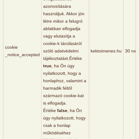
azonosítására
használjuk. Akkor jön
létre mikor a felugró
ablakban elfogadja
vagy elutasítja a
cookie-k tárolásáról
cookie
szóló adatvédelmi
kektoimenes.hu
30 nap
_notice_accepted
tájékoztatást.Értéke
true
, ha Ön úgy
nyilatkozott, hogy a
honlaphoz, valamint a
harmadik féltől
származó cookie-kat
is elfogadja.
Értéke
false
, ha Ön
úgy nyilatkozott, hogy
csak a honlap
működéséhez