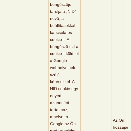
böngészője
tárolja a „NID”
nevű, a
beállításokkal
kapcsolatos
cookie-t. A
böngésző ezt a
cookie-t küldi el
a Google
webhelyeinek
szóló
kérésekkel. A
NID cookie egy
egyedi
azonosítót
tartalmaz,
amelyet a
Az Ön
Google az Ön
hozzájáru
preferenciáinak