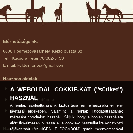
Elérhetőségeink:
6800 Hódmezővásárhely, Kéktó puszta 38.
Tel.: Kucsora Péter 70/382-5459
E-mail: kektoimenes@gmail.com
Hasznos oldalak
Kezdőlap
A WEBOLDAL COKKIE-KAT ("sütiket")
HASZNÁL
Kéktói Ménes története
A honlap szolgáltatásaink biztosítása és felhasználói élmény
Szolgáltatások
javítása érdekében, valamint a honlap látogatottságának
mérésére cookie-kat használ! Kérjük, hogy a honlap használata
előtt figyelmesen olvassa el a cookie-k használatára vonatkozó
Hasznos Információk
tájékoztatót! Az „IGEN, ELFOGADOM” gomb megnyomásával