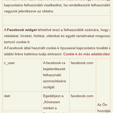
kapcsolatos felhasználói viselkedést, ha rendelkezünk felhasználói f
vagyunk jelentkezve az oldalra.
A
Facebook widget
lehetővé teszi a felhasználók számára, hogy a
oldalakat, híreket, fotókat, videókat és egyéb tartalmakat megosszá
tartozó cookie-k:
A Facebook által használt cookie-k típusaival kapcsolatos további in
alábbi linkre kattintva tudja elolvasni:
Cookie-k és más adattárolási t
c_user
A facebook-ra
facebook.com
bejelentkezett
felhasználó
azonosítására
szolgál.
datr
Egedélyezi a
facebook.com
„Kövessen
Az Ön
minket a
hozzájáru