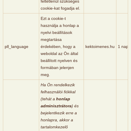
feltétlenül szükséges
cookie-kat fogadja el.
Ezt a cookie-t
használja a honlap a
nyelvi beállítások
megtartása
pll_language
érdekében, hogy a
kektoimenes.hu
1 nap
weboldal az Ön által
beállított nyelven és
formában jelenjen
meg.
Ha Ön rendelkezik
felhasználói fiókkal
(tehát a
honlap
adminisztrátora
) és
bejelentkezik erre a
honlapra, akkor a
tartalomkezelő