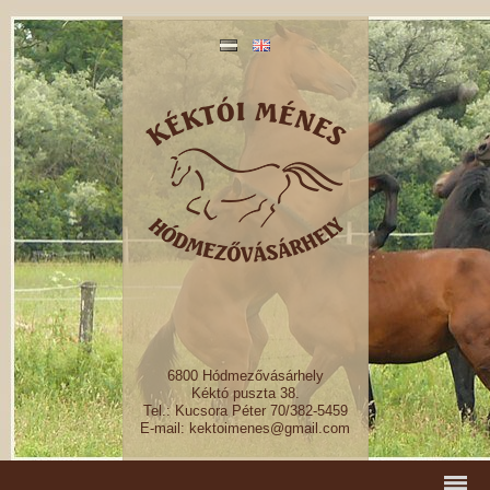
6800 Hódmezővásárhely
Kéktó puszta 38.
Tel.: Kucsora Péter 70/382-5459
E-mail: kektoimenes@gmail.com