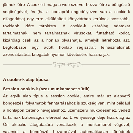
jönnek létre. A cookie-t maga a web szerver hozza létre a böngésző
segítségével, és (ha a honlapról engedélyezve van a cookie-k
elfogadása) egy erre elkülönített könyvtárban kerülnek hosszabb-
rövidebb időre tárolásra. A cookie-k kizárólag adatokat
tartalmaznak, nem tartalmaznak vírusokat, futtatható kódot,
kizárólag csak az a honlap olvashatja, amelyik létrehozta azt.
Legtöbbször egy adott honlap regisztrált felhasználóinak
azonosítására, látogatók nyomon követésére használják.
A cookie-k alap típusai
Session cookie-k (azaz munkamenet sütik)
Az egyik alap típus a session cookie, amire már az alapvető
böngészési folyamatok fenntartásához is szükség van, mint például
a honlapon történő navigáláshoz, üzemszerű működéséhez, védett
tartalmak biztonságos eléréséhez. Érvényességi ideje kizárólag az
Ön aktuális látogatására vonatkozik, a munkamenet végével,
valamint a böngésző bezárásával automatikusan törlődnek