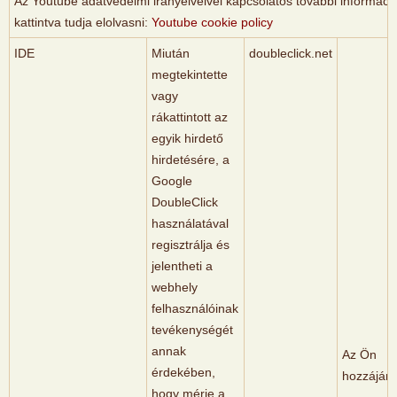
Az Youtube adatvédelmi irányelveivel kapcsolatos további információk
kattintva tudja elolvasni:
Youtube cookie policy
IDE
Miután
doubleclick.net
megtekintette
vagy
rákattintott az
egyik hirdető
hirdetésére, a
Google
DoubleClick
használatával
regisztrálja és
jelentheti a
webhely
felhasználóinak
tevékenységét
annak
Az Ön
érdekében,
hozzájáru
hogy mérje a