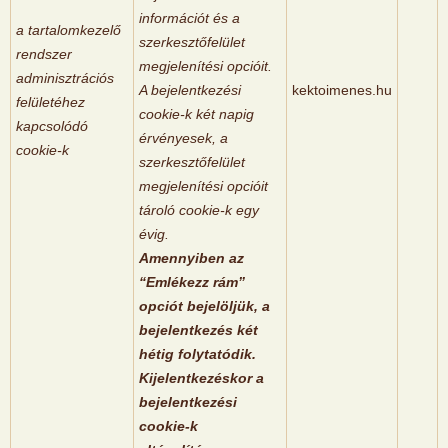
információt és a
a tartalomkezelő
szerkesztőfelület
rendszer
megjelenítési opcióit.
adminisztrációs
A bejelentkezési
kektoimenes.hu
felületéhez
cookie-k két napig
kapcsolódó
érvényesek, a
cookie-k
szerkesztőfelület
megjelenítési opcióit
tároló cookie-k egy
évig.
Amennyiben az
“Emlékezz rám”
opciót bejelöljük, a
bejelentkezés két
hétig folytatódik.
Kijelentkezéskor a
bejelentkezési
cookie-k