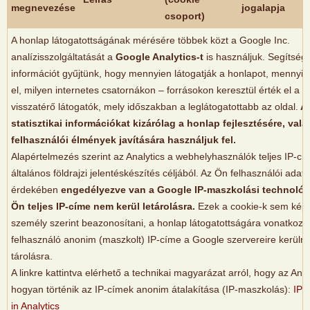
megnevezése
jogalapja
csoport)
A honlap látogatottságának mérésére többek közt a Google Inc.
analízisszolgáltatását a
Google Analytics-t
is használjuk. Segítség
információt gyűjtünk, hogy mennyien látogatják a honlapot, mennyi i
el, milyen internetes csatornákon – forrásokon keresztül érték el a h
visszatérő látogatók, mely időszakban a leglátogatottabb az oldal.
Az
statisztikai információkat kizárólag a honlap fejlesztésére, vala
felhasználói élmények javítására használjuk fel.
Alapértelmezés szerint az Analytics a webhelyhasználók teljes IP-cí
általános földrajzi jelentéskészítés céljából. Az Ön felhasználói ada
érdekében
engedélyezve van a Google IP-maszkolási technológi
Ön teljes IP-címe nem kerül letárolásra.
Ezek a cookie-k sem kép
személy szerint beazonosítani, a honlap látogatottságára vonatkozó
felhasználó anonim (maszkolt) IP-címe a Google szervereire kerülnek
tárolásra.
A linkre kattintva elérhető a technikai magyarázat arról, hogy az Ana
hogyan történik az IP-címek anonim átalakítása (IP-maszkolás):
IP 
in Analytics