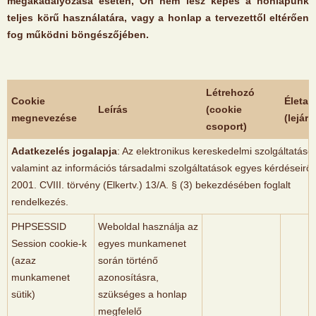
megakadályozása esetén, Ön nem lesz képes a honlapunk
teljes körű használatára, vagy a honlap a tervezettől eltérően
fog működni böngészőjében.
Létrehozó
Cookie
Életar
Leírás
(cookie
megnevezése
(lejára
csoport)
Adatkezelés jogalapja
: Az elektronikus kereskedelmi szolgáltatáso
valamint az információs társadalmi szolgáltatások egyes kérdéseiről
2001. CVIII. törvény (Elkertv.) 13/A. § (3) bekezdésében foglalt
rendelkezés.
PHPSESSID
Weboldal használja az
Session cookie-k
egyes munkamenet
(azaz
során történő
munkamenet
azonosításra,
sütik)
szükséges a honlap
megfelelő