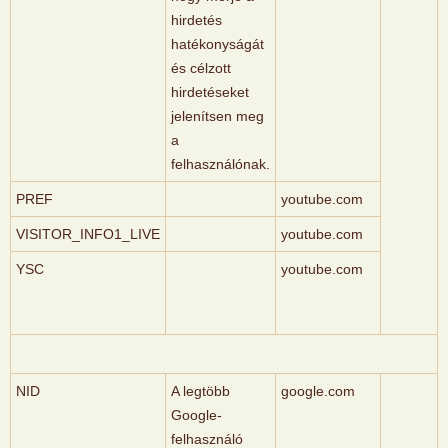
hirdetés
hatékonyságát
és célzott
hirdetéseket
jelenítsen meg
a
felhasználónak.
PREF
youtube.com
VISITOR_INFO1_LIVE
youtube.com
YSC
youtube.com
NID
A legtöbb
google.com
Google-
felhasználó