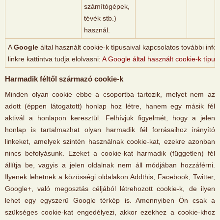
számítógépek,
tévék stb.)
használ.
A
Google
által használt cookie-k típusaival kapcsolatos további info
linkre kattintva tudja elolvasni:
A Google által használt cookie-k típus
Harmadik féltől származó cookie-k
Minden olyan cookie ebbe a csoportba tartozik, melyet nem az
adott (éppen látogatott) honlap hoz létre, hanem egy másik fél
aktivál a honlapon keresztül. Felhívjuk figyelmét, hogy a jelen
honlap is tartalmazhat olyan harmadik fél forrásaihoz irányító
linkeket, amelyek szintén használnak cookie-kat, ezekre azonban
nincs befolyásunk. Ezeket a cookie-kat harmadik (független) fél
állítja be, vagyis a jelen oldalnak nem áll módjában hozzáférni.
Ilyenek lehetnek a közösségi oldalakon Addthis, Facebook, Twitter,
Google+, való megosztás céljából létrehozott cookie-k, de ilyen
lehet egy egyszerű Google térkép is. Amennyiben Ön csak a
szükséges cookie-kat engedélyezi, akkor ezekhez a cookie-khoz