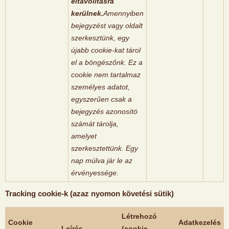
eltávolításra
kerülnek.
Amennyiben
bejegyzést vagy oldalt
szerkesztünk, egy
újabb cookie-kat tárol
el a böngészőnk. Ez a
cookie nem tartalmaz
személyes adatot,
egyszerűen csak a
bejegyzés azonosító
számát tárolja,
amelyet
szerkesztettünk. Egy
nap múlva jár le az
érvényessége.
Tracking cookie-k (azaz nyomon követési sütik)
Létrehozó
Cookie
Adatkezelés
Leírás
(cookie