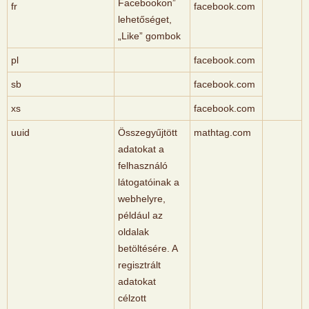
Facebookon”
fr
facebook.com
lehetőséget,
„Like” gombok
pl
facebook.com
sb
facebook.com
xs
facebook.com
uuid
Összegyűjtött
mathtag.com
adatokat a
felhasználó
látogatóinak a
webhelyre,
például az
oldalak
betöltésére. A
regisztrált
adatokat
célzott