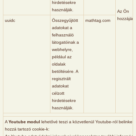
hirdetésekre
használják.
Az Ön
hozzájáru
uuidc
Összegyűjtött
mathtag.com
adatokat a
felhasználó
látogatóinak a
webhelyre,
például az
oldalak
betöltésére. A
regisztrált
adatokat
célzott
hirdetésekre
használják.
A
Youtube modul
lehetővé teszi a közvetlenül Youtube-ról belinkelt 
hozzá tartozó cookie-k: