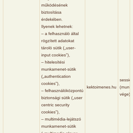
működésének
biztosítása
érdekében.
Ilyenek lehetnek:
– a felhasználó által
rögzített adatokat
tároló sütik („user-
input cookies”),
– hitelesítési
munkamenet-sütik
(„authentication
sessio
cookies”),
kektoimenes.hu
(munk
– felhasználóközpontú
vége)
biztonsági sütik („user
centric security
cookies”),
– multimédia-lejátszó
munkamenet-sütik