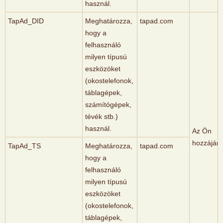
használ.
TapAd_DID
Meghatározza,
tapad.com
hogy a
felhasználó
milyen típusú
eszközöket
(okostelefonok,
táblagépek,
számítógépek,
tévék stb.)
használ.
Az Ön
hozzájáru
TapAd_TS
Meghatározza,
tapad.com
hogy a
felhasználó
milyen típusú
eszközöket
(okostelefonok,
táblagépek,