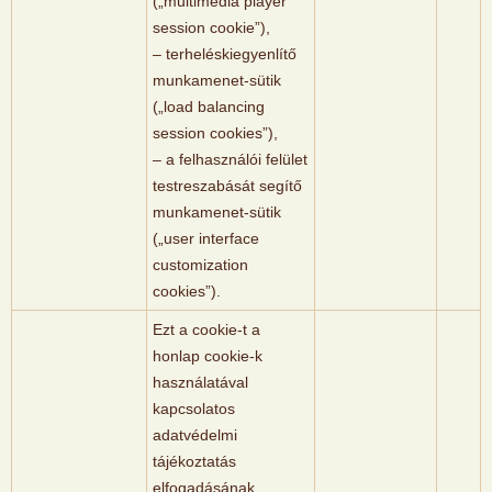
(„multimedia player
session cookie”),
– terheléskiegyenlítő
munkamenet-sütik
(„load balancing
session cookies”),
– a felhasználói felület
testreszabását segítő
munkamenet-sütik
(„user interface
customization
cookies”).
Ezt a cookie-t a
honlap cookie-k
használatával
kapcsolatos
adatvédelmi
tájékoztatás
elfogadásának