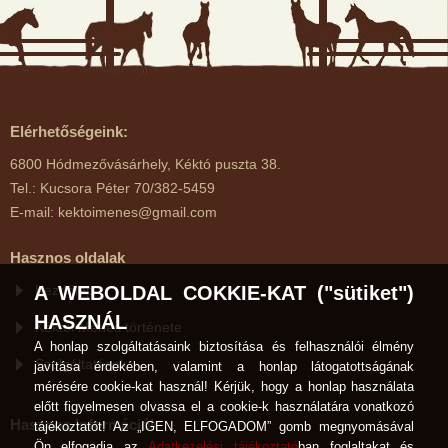
Elérhetőségeink:
6800 Hódmezővásárhely, Kéktó puszta 38.
Tel.: Kucsora Péter 70/382-5459
E-mail: kektoimenes@gmail.com
Hasznos oldalak
Kezdőlap
A WEBOLDAL COKKIE-KAT ("sütiket")
HASZNÁL
Kéktói Ménes története
A honlap szolgáltatásaink biztosítása és felhasználói élmény
Szolgáltatások
javítása érdekében, valamint a honlap látogatottságának
mérésére cookie-kat használ! Kérjük, hogy a honlap használata
előtt figyelmesen olvassa el a cookie-k használatára vonatkozó
Hasznos Információk
tájékoztatót! Az „IGEN, ELFOGADOM” gomb megnyomásával
Ön elfogadja az
Adatkezelési tájékoztató
ban foglaltakat és