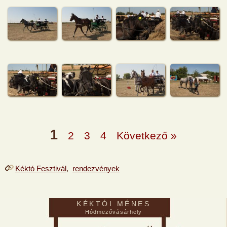
1
2
3
4
Következő »
Kéktó Fesztivál
,
rendezvények
KÉKTÓI MÉNES
Hódmezővásárhely