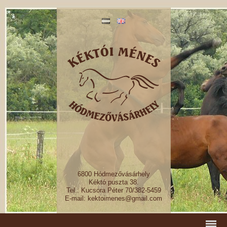
6800 Hódmezővásárhely
Kéktó puszta 38.
Tel.: Kucsora Péter 70/382-5459
E-mail: kektoimenes@gmail.com