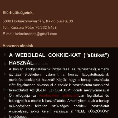
Elérhetőségeink:
6800 Hódmezővásárhely, Kéktó puszta 38.
Tel.: Kucsora Péter 70/382-5459
E-mail: kektoimenes@gmail.com
Hasznos oldalak
A WEBOLDAL COKKIE-KAT ("sütiket")
Kezdőlap
HASZNÁL
Kéktói Ménes története
A honlap szolgáltatásaink biztosítása és felhasználói élmény
Szolgáltatások
javítása érdekében, valamint a honlap látogatottságának
mérésére cookie-kat használ! Kérjük, hogy a honlap használata
előtt figyelmesen olvassa el a cookie-k használatára vonatkozó
Hasznos Információk
tájékoztatót! Az „IGEN, ELFOGADOM” gomb megnyomásával
Ön elfogadja az
Adatkezelési tájékoztató
ban foglaltakat és
Kapcsolat
beleegyezik a cookie-k használatába. Amennyiben csak a honlap
működéséhez feltétlen szükséges cookie-k használatát
Impresszum
engedélyezi, akkor kérem válassza a "NEM, KÖSZÖNÖM"
lehetőséget.
Adatkezelési tájékoztató