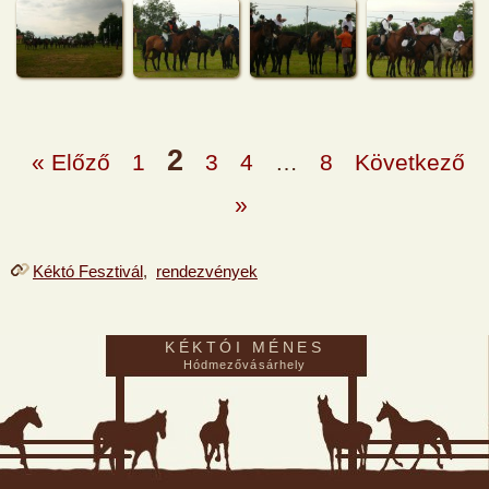
2
« Előző
1
3
4
…
8
Következő
»
Kéktó Fesztivál
,
rendezvények
KÉKTÓI MÉNES
Hódmezővásárhely