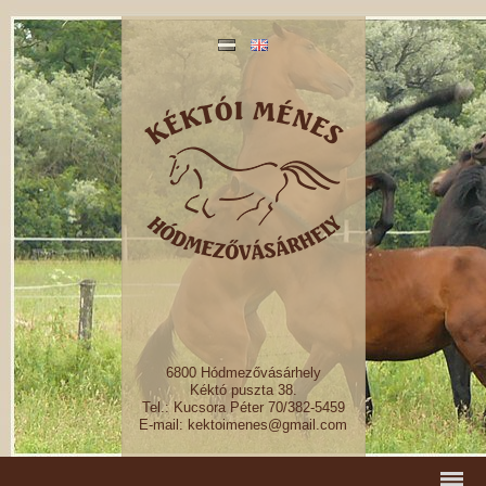
6800 Hódmezővásárhely
Kéktó puszta 38.
Tel.: Kucsora Péter 70/382-5459
E-mail: kektoimenes@gmail.com