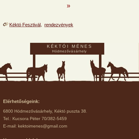
»
Kéktó Fesztivál
,
rendezvények
KÉKTÓI MÉNES
Hódmezővásárhely
Elérhetőségeink:
6800 Hódmezővásárhely, Kéktó puszta 38.
Tel.: Kucsora Péter 70/382-5459
E-mail: kektoimenes@gmail.com