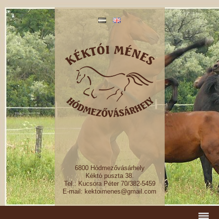
6800 Hódmezővásárhely
Kéktó puszta 38.
Tel.: Kucsora Péter 70/382-5459
E-mail: kektoimenes@gmail.com