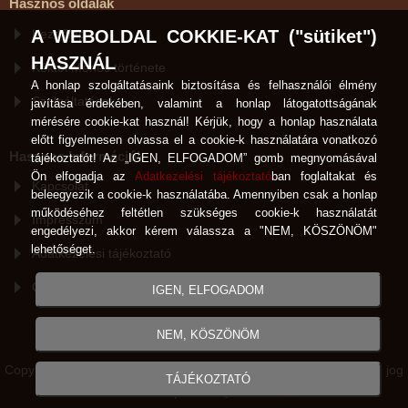
Hasznos oldalak
Kezdőlap
A WEBOLDAL COKKIE-KAT ("sütiket")
HASZNÁL
Kéktói Ménes története
A honlap szolgáltatásaink biztosítása és felhasználói élmény
Szolgáltatások
javítása érdekében, valamint a honlap látogatottságának
mérésére cookie-kat használ! Kérjük, hogy a honlap használata
előtt figyelmesen olvassa el a cookie-k használatára vonatkozó
Hasznos Információk
tájékoztatót! Az „IGEN, ELFOGADOM” gomb megnyomásával
Ön elfogadja az
Adatkezelési tájékoztató
ban foglaltakat és
Kapcsolat
beleegyezik a cookie-k használatába. Amennyiben csak a honlap
működéséhez feltétlen szükséges cookie-k használatát
Impresszum
engedélyezi, akkor kérem válassza a "NEM, KÖSZÖNÖM"
lehetőséget.
Adatkezelési tájékoztató
Cookie-k használata
IGEN, ELFOGADOM
NEM, KÖSZÖNÖM
Copyright © Kéktói Ménes Hódmezővásárhely 2007-2026 Minden jog
TÁJÉKOZTATÓ
fenntartva! |
GrandPage
Created by