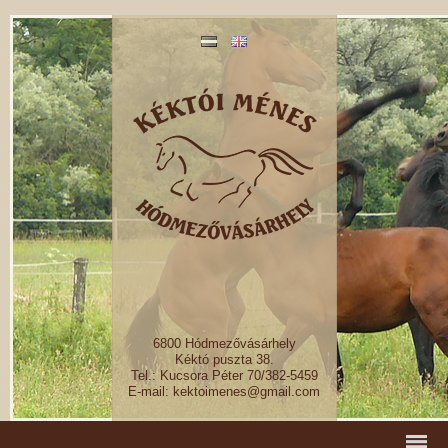
6800 Hódmezővásárhely
Kéktó puszta 38.
Tel.: Kucsora Péter 70/382-5459
E-mail: kektoimenes@gmail.com