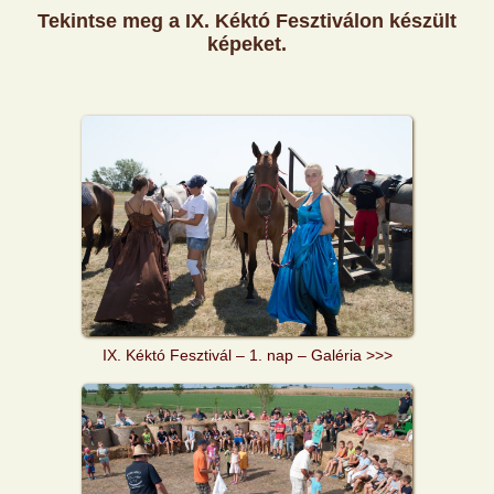
Tekintse meg a IX. Kéktó Fesztiválon készült
képeket.
IX. Kéktó Fesztivál – 1. nap – Galéria >>>