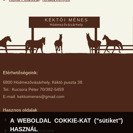
KÉKTÓI MÉNES
Hódmezővásárhely
Elérhetőségeink:
6800 Hódmezővásárhely, Kéktó puszta 38.
Tel.: Kucsora Péter 70/382-5459
E-mail: kektoimenes@gmail.com
Hasznos oldalak
A WEBOLDAL COKKIE-KAT ("sütiket")
Kezdőlap
HASZNÁL
Kéktói Ménes története