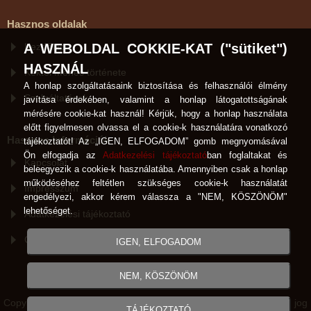
Hasznos oldalak
A WEBOLDAL COKKIE-KAT ("sütiket")
Kezdőlap
HASZNÁL
Kéktói Ménes története
A honlap szolgáltatásaink biztosítása és felhasználói élmény
Szolgáltatások
javítása érdekében, valamint a honlap látogatottságának
mérésére cookie-kat használ! Kérjük, hogy a honlap használata
előtt figyelmesen olvassa el a cookie-k használatára vonatkozó
Hasznos Információk
tájékoztatót! Az „IGEN, ELFOGADOM” gomb megnyomásával
Ön elfogadja az
Adatkezelési tájékoztató
ban foglaltakat és
Kapcsolat
beleegyezik a cookie-k használatába. Amennyiben csak a honlap
működéséhez feltétlen szükséges cookie-k használatát
Impresszum
engedélyezi, akkor kérem válassza a "NEM, KÖSZÖNÖM"
lehetőséget.
Adatkezelési tájékoztató
Cookie-k használata
IGEN, ELFOGADOM
NEM, KÖSZÖNÖM
Copyright © Kéktói Ménes Hódmezővásárhely 2007-2026 Minden jog
TÁJÉKOZTATÓ