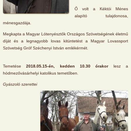
Ő volt a Kéktói Ménes
alapító tulajdonosa,
ménesgazdája.
Megkapta a Magyar Lótenyésztők Országos Szövetségének életmű
díját és a legnagyobb lovas kitüntetést a Magyar Lovassport
Szövetség Gróf Széchenyi István emlékérmét.
Temetése
2018.05.15-én, kedden 10.30 órakor
lesz a
hódmezővásárhelyi katolikus temetőben.
Gyászoló szerettei