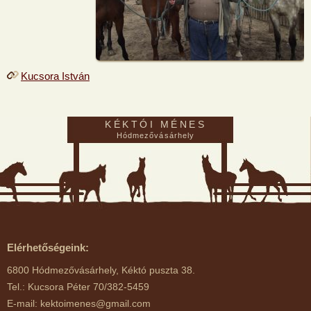
Kucsora István
KÉKTÓI MÉNES
Hódmezővásárhely
Elérhetőségeink:
6800 Hódmezővásárhely, Kéktó puszta 38.
Tel.: Kucsora Péter 70/382-5459
E-mail: kektoimenes@gmail.com