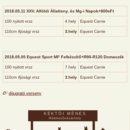
2018.05.11 XXV. Alföldi Állatteny. és Mg-i Napok+800eFt
100 nyitott vrsz
4.hely
Equest Carrie
110cm ifjúsági vrsz
3.hely
Equest Carrie
2018.05.05 Equest Sport MF Felkészítő+R90-R120 Domaszék
100 nyitott vrsz
7.hely
Equest Carrie
110cm ifjúsági vrsz
3.hely
Equest Carrie
díjugrató verseny
KÉKTÓI MÉNES
Hódmezővásárhely