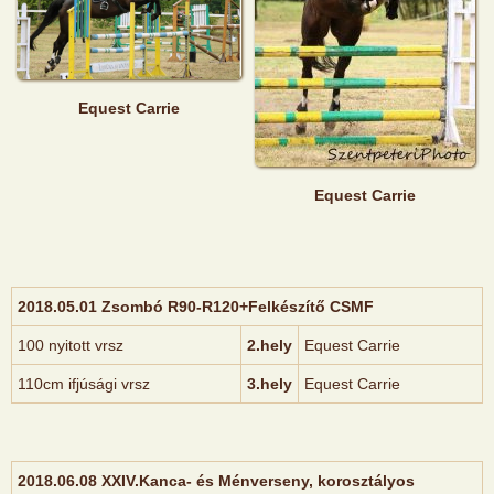
Equest Carrie
Equest Carrie
2018.05.01 Zsombó R90-R120+Felkészítő CSMF
100 nyitott vrsz
2.hely
Equest Carrie
110cm ifjúsági vrsz
3.hely
Equest Carrie
2018.06.08 XXIV.Kanca- és Ménverseny, korosztályos