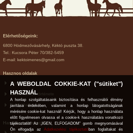
Elérhetőségeink:
6800 Hódmezővásárhely, Kéktó puszta 38.
Tel.: Kucsora Péter 70/382-5459
E-mail: kektoimenes@gmail.com
Hasznos oldalak
Kezdőlap
A WEBOLDAL COKKIE-KAT ("sütiket")
HASZNÁL
Kéktói Ménes története
A honlap szolgáltatásaink biztosítása és felhasználói élmény
Szolgáltatások
javítása érdekében, valamint a honlap látogatottságának
mérésére cookie-kat használ! Kérjük, hogy a honlap használata
előtt figyelmesen olvassa el a cookie-k használatára vonatkozó
Hasznos Információk
tájékoztatót! Az „IGEN, ELFOGADOM” gomb megnyomásával
Ön elfogadja az
Adatkezelési tájékoztató
ban foglaltakat és
Kapcsolat