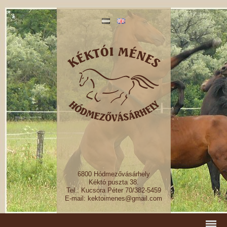
6800 Hódmezővásárhely
Kéktó puszta 38.
Tel.: Kucsora Péter 70/382-5459
E-mail: kektoimenes@gmail.com