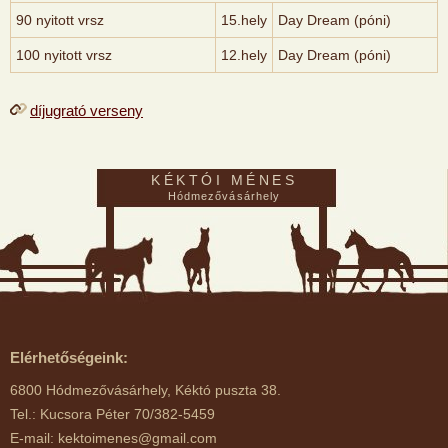
90 nyitott vrsz
15.hely
Day Dream (póni)
100 nyitott vrsz
12.hely
Day Dream (póni)
díjugrató verseny
KÉKTÓI MÉNES
Hódmezővásárhely
Elérhetőségeink:
6800 Hódmezővásárhely, Kéktó puszta 38.
Tel.: Kucsora Péter 70/382-5459
E-mail: kektoimenes@gmail.com