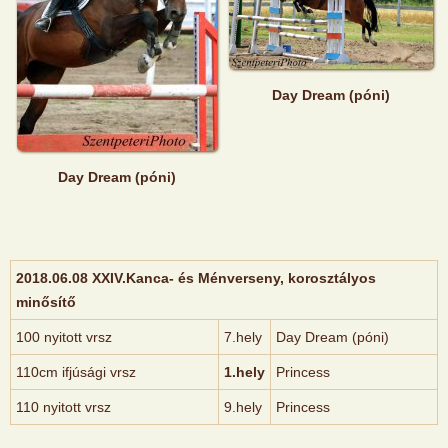
Day Dream (póni)
Day Dream (póni)
2018.06.08 XXIV.Kanca- és Ménverseny, korosztályos
minősítő
100 nyitott vrsz
7.hely
Day Dream (póni)
110cm ifjúsági vrsz
1.hely
Princess
110 nyitott vrsz
9.hely
Princess