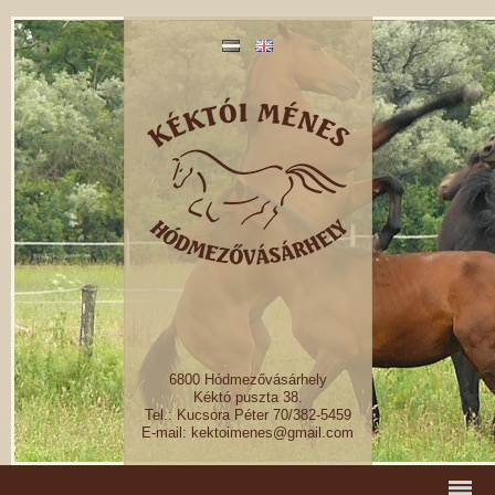
6800 Hódmezővásárhely
Kéktó puszta 38.
Tel.: Kucsora Péter 70/382-5459
E-mail: kektoimenes@gmail.com