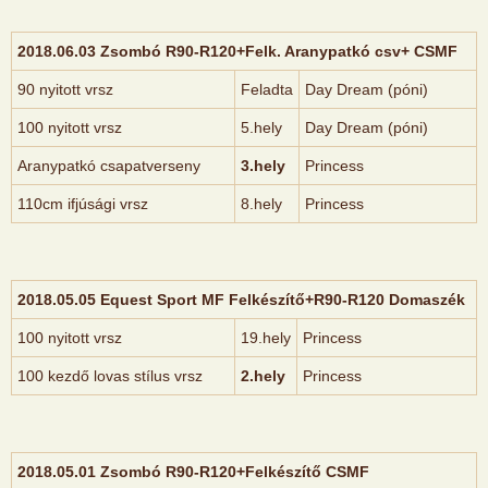
2018.06.03 Zsombó R90-R120+Felk. Aranypatkó csv+ CSMF
90 nyitott vrsz
Feladta
Day Dream (póni)
100 nyitott vrsz
5.hely
Day Dream (póni)
Aranypatkó csapatverseny
3.hely
Princess
110cm ifjúsági vrsz
8.hely
Princess
2018.05.05 Equest Sport MF Felkészítő+R90-R120 Domaszék
100 nyitott vrsz
19.hely
Princess
100 kezdő lovas stílus vrsz
2.hely
Princess
2018.05.01 Zsombó R90-R120+Felkészítő CSMF