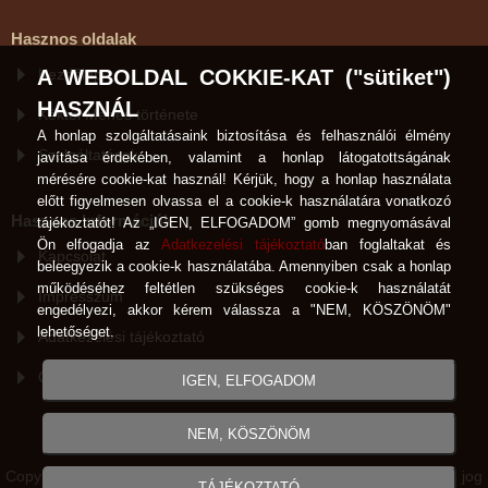
Hasznos oldalak
Kezdőlap
A WEBOLDAL COKKIE-KAT ("sütiket")
HASZNÁL
Kéktói Ménes története
A honlap szolgáltatásaink biztosítása és felhasználói élmény
Szolgáltatások
javítása érdekében, valamint a honlap látogatottságának
mérésére cookie-kat használ! Kérjük, hogy a honlap használata
előtt figyelmesen olvassa el a cookie-k használatára vonatkozó
Hasznos Információk
tájékoztatót! Az „IGEN, ELFOGADOM” gomb megnyomásával
Ön elfogadja az
Adatkezelési tájékoztató
ban foglaltakat és
Kapcsolat
beleegyezik a cookie-k használatába. Amennyiben csak a honlap
működéséhez feltétlen szükséges cookie-k használatát
Impresszum
engedélyezi, akkor kérem válassza a "NEM, KÖSZÖNÖM"
lehetőséget.
Adatkezelési tájékoztató
Cookie-k használata
IGEN, ELFOGADOM
NEM, KÖSZÖNÖM
Copyright © Kéktói Ménes Hódmezővásárhely 2007-2026 Minden jog
TÁJÉKOZTATÓ