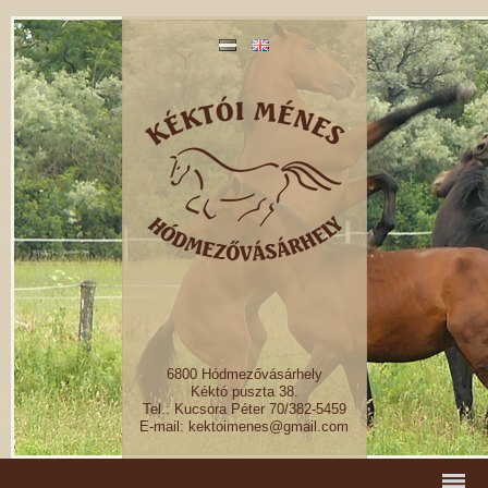
6800 Hódmezővásárhely
Kéktó puszta 38.
Tel.: Kucsora Péter 70/382-5459
E-mail: kektoimenes@gmail.com