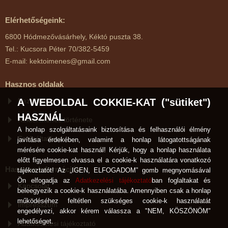
Elérhetőségeink:
6800 Hódmezővásárhely, Kéktó puszta 38.
Tel.: Kucsora Péter 70/382-5459
E-mail: kektoimenes@gmail.com
Hasznos oldalak
Kezdőlap
A WEBOLDAL COKKIE-KAT ("sütiket")
HASZNÁL
Kéktói Ménes története
A honlap szolgáltatásaink biztosítása és felhasználói élmény
Szolgáltatások
javítása érdekében, valamint a honlap látogatottságának
mérésére cookie-kat használ! Kérjük, hogy a honlap használata
előtt figyelmesen olvassa el a cookie-k használatára vonatkozó
Hasznos Információk
tájékoztatót! Az „IGEN, ELFOGADOM” gomb megnyomásával
Ön elfogadja az
Adatkezelési tájékoztató
ban foglaltakat és
Kapcsolat
beleegyezik a cookie-k használatába. Amennyiben csak a honlap
működéséhez feltétlen szükséges cookie-k használatát
Impresszum
engedélyezi, akkor kérem válassza a "NEM, KÖSZÖNÖM"
lehetőséget.
Adatkezelési tájékoztató