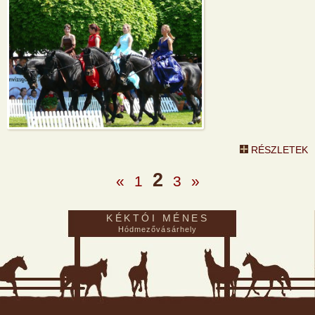
RÉSZLETEK
2
«
1
3
»
KÉKTÓI MÉNES
Hódmezővásárhely