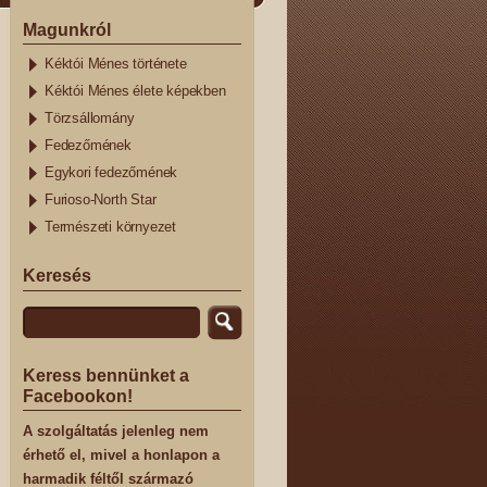
Magunkról
Kéktói Ménes története
Kéktói Ménes élete képekben
Törzsállomány
Fedezőmének
Egykori fedezőmének
Furioso-North Star
Természeti környezet
Keresés
Keress bennünket a
Facebookon!
A szolgáltatás jelenleg nem
érhető el, mivel a honlapon a
harmadik féltől származó