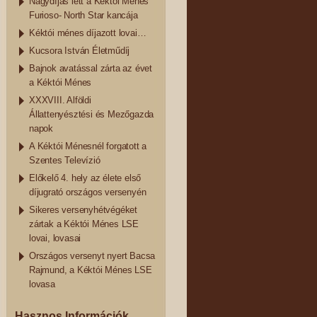
Nagydíjas lett a Kéktói Ménes
Furioso- North Star kancája
Kéktói ménes díjazott lovai…
Kucsora István Életműdíj
Bajnok avatással zárta az évet
a Kéktói Ménes
XXXVIII. Alföldi
Állattenyésztési és Mezőgazda
napok
A Kéktói Ménesnél forgatott a
Szentes Televízió
Előkelő 4. hely az élete első
díjugrató országos versenyén
Sikeres versenyhétvégéket
zártak a Kéktói Ménes LSE
lovai, lovasai
Országos versenyt nyert Bacsa
Rajmund, a Kéktói Ménes LSE
lovasa
Hasznos Információk