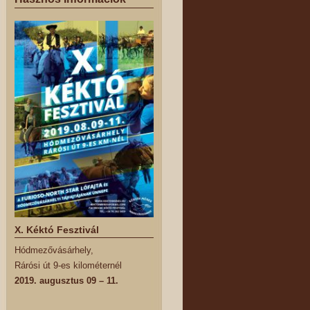
X. Kéktó Fesztivál
Hódmezővásárhely,
Rárósi út 9-es kilométernél
2019. augusztus 09 – 11.