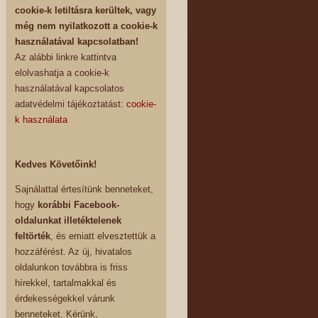
cookie-k letiltásra kerültek, vagy
még nem nyilatkozott a cookie-k
használatával kapcsolatban!
Az alábbi linkre kattintva
elolvashatja a cookie-k
használatával kapcsolatos
adatvédelmi tájékoztatást:
cookie-
k használata
Kedves Követőink!
Sajnálattal értesítünk benneteket,
hogy
korábbi Facebook-
oldalunkat illetéktelenek
feltörték
, és emiatt elvesztettük a
hozzáférést. Az új, hivatalos
oldalunkon továbbra is friss
hírekkel, tartalmakkal és
érdekességekkel várunk
benneteket. Kérünk,