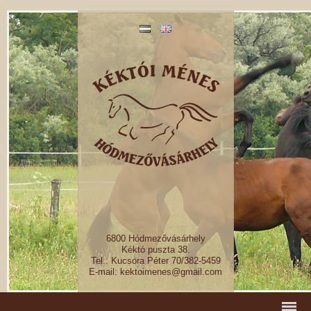
6800 Hódmezővásárhely
Kéktó puszta 38.
Tel.: Kucsora Péter 70/382-5459
E-mail: kektoimenes@gmail.com