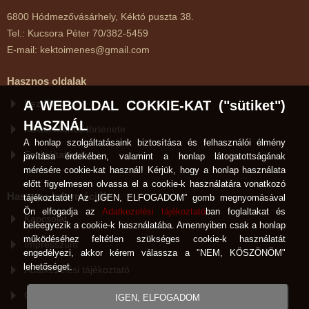
6800 Hódmezővásárhely, Kéktó puszta 38.
Tel.: Kucsora Péter 70/382-5459
E-mail: kektoimenes@gmail.com
Hasznos oldalak
Kezdőlap
A WEBOLDAL COKKIE-KAT ("sütiket")
HASZNÁL
Kéktói Ménes története
A honlap szolgáltatásaink biztosítása és felhasználói élmény
Szolgáltatások
javítása érdekében, valamint a honlap látogatottságának
mérésére cookie-kat használ! Kérjük, hogy a honlap használata
előtt figyelmesen olvassa el a cookie-k használatára vonatkozó
Hasznos Információk
tájékoztatót! Az „IGEN, ELFOGADOM” gomb megnyomásával
Ön elfogadja az
Adatkezelési tájékoztató
ban foglaltakat és
Kapcsolat
beleegyezik a cookie-k használatába. Amennyiben csak a honlap
működéséhez feltétlen szükséges cookie-k használatát
Impresszum
engedélyezi, akkor kérem válassza a "NEM, KÖSZÖNÖM"
lehetőséget.
Adatkezelési tájékoztató
Cookie-k használata
IGEN, ELFOGADOM