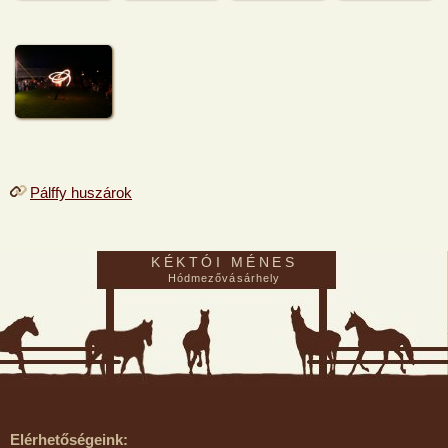
Pálffy huszárok
KÉKTÓI MÉNES
Hódmezővásárhely
Elérhetőségeink: