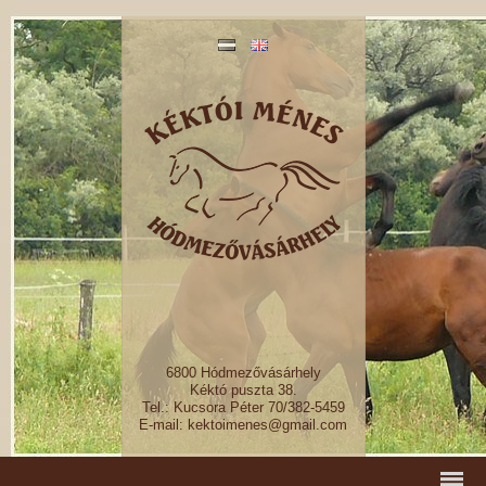
6800 Hódmezővásárhely
Kéktó puszta 38.
Tel.: Kucsora Péter 70/382-5459
E-mail: kektoimenes@gmail.com