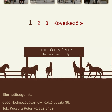
1
2
3
Következő »
KÉKTÓI MÉNES
Hódmezővásárhely
Elérhetőségeink:
6800 Hódmezővásárhely, Kéktó puszta 38.
Tel.: Kucsora Péter 70/382-5459