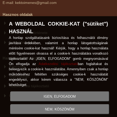
E-mail: kektoimenes@gmail.com
Hasznos oldalak
A WEBOLDAL COKKIE-KAT ("sütiket")
Kezdőlap
HASZNÁL
Kéktói Ménes története
A honlap szolgáltatásaink biztosítása és felhasználói élmény
Szolgáltatások
javítása érdekében, valamint a honlap látogatottságának
mérésére cookie-kat használ! Kérjük, hogy a honlap használata
előtt figyelmesen olvassa el a cookie-k használatára vonatkozó
Hasznos Információk
tájékoztatót! Az „IGEN, ELFOGADOM” gomb megnyomásával
Ön elfogadja az
Adatkezelési tájékoztató
ban foglaltakat és
Kapcsolat
beleegyezik a cookie-k használatába. Amennyiben csak a honlap
működéséhez feltétlen szükséges cookie-k használatát
Impresszum
engedélyezi, akkor kérem válassza a "NEM, KÖSZÖNÖM"
lehetőséget.
Adatkezelési tájékoztató
Cookie-k használata
IGEN, ELFOGADOM
NEM, KÖSZÖNÖM