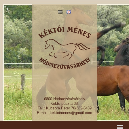
6800 Hódmezővásárhely
Kéktó puszta 38.
Tel.: Kucsora Péter 70/382-5459
E-mail: kektoimenes@gmail.com