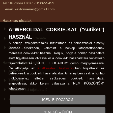
Tel.: Kucsora Péter 70/382-5459
E-mail: kektoimenes@gmail.com
Hasznos oldalak
A WEBOLDAL COKKIE-KAT ("sütiket")
Kezdőlap
HASZNÁL
Kéktói Ménes története
A honlap szolgáltatásaink biztosítása és felhasználói élmény
Szolgáltatások
javítása érdekében, valamint a honlap látogatottságának
mérésére cookie-kat használ! Kérjük, hogy a honlap használata
előtt figyelmesen olvassa el a cookie-k használatára vonatkozó
Hasznos Információk
tájékoztatót! Az „IGEN, ELFOGADOM” gomb megnyomásával
Ön elfogadja az
Adatkezelési tájékoztató
ban foglaltakat és
Kapcsolat
beleegyezik a cookie-k használatába. Amennyiben csak a honlap
működéséhez feltétlen szükséges cookie-k használatát
Impresszum
engedélyezi, akkor kérem válassza a "NEM, KÖSZÖNÖM"
lehetőséget.
Adatkezelési tájékoztató
Cookie-k használata
IGEN, ELFOGADOM
NEM, KÖSZÖNÖM