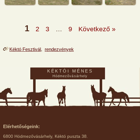
1
2
3
…
9
Következő »
Kéktó Fesztivál
,
rendezvények
KÉKTÓI MÉNES
Hódmezővásárhely
Elérhetőségeink:
6800 Hódmezővásárhely, Kéktó puszta 38.