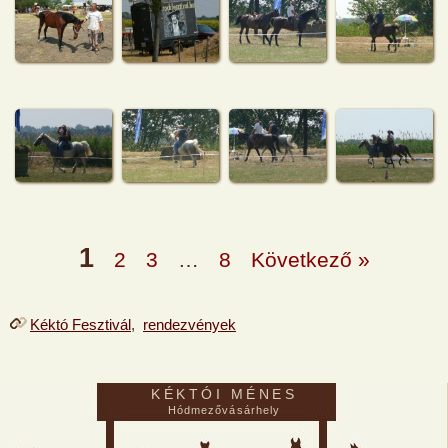
1
2
3
…
8
Következő »
Kéktó Fesztivál
,
rendezvények
KÉKTÓI MÉNES
Hódmezővásárhely