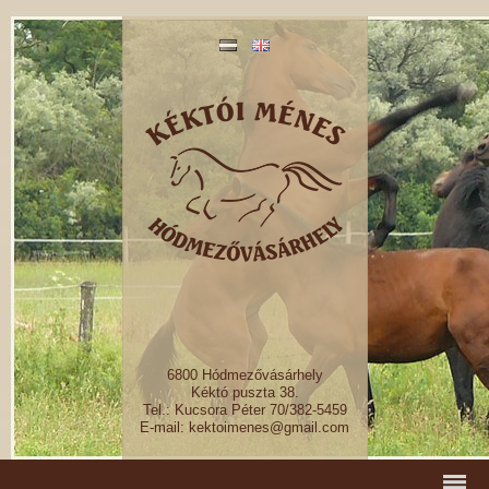
6800 Hódmezővásárhely
Kéktó puszta 38.
Tel.: Kucsora Péter 70/382-5459
E-mail: kektoimenes@gmail.com