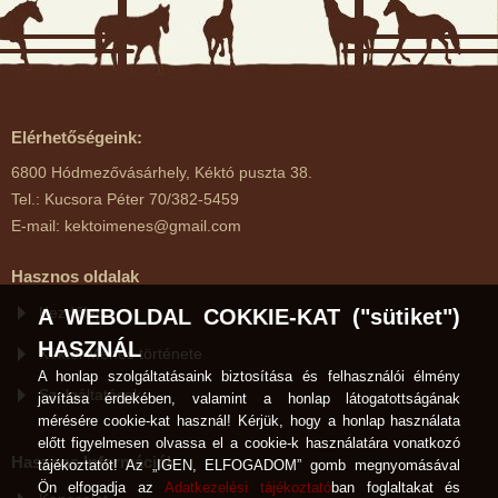
Elérhetőségeink:
6800 Hódmezővásárhely, Kéktó puszta 38.
Tel.: Kucsora Péter 70/382-5459
E-mail: kektoimenes@gmail.com
Hasznos oldalak
Kezdőlap
A WEBOLDAL COKKIE-KAT ("sütiket")
HASZNÁL
Kéktói Ménes története
A honlap szolgáltatásaink biztosítása és felhasználói élmény
Szolgáltatások
javítása érdekében, valamint a honlap látogatottságának
mérésére cookie-kat használ! Kérjük, hogy a honlap használata
előtt figyelmesen olvassa el a cookie-k használatára vonatkozó
Hasznos Információk
tájékoztatót! Az „IGEN, ELFOGADOM” gomb megnyomásával
Ön elfogadja az
Adatkezelési tájékoztató
ban foglaltakat és