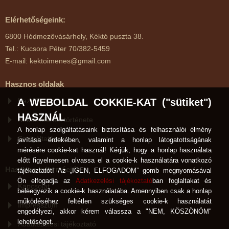
Elérhetőségeink:
6800 Hódmezővásárhely, Kéktó puszta 38.
Tel.: Kucsora Péter 70/382-5459
E-mail: kektoimenes@gmail.com
Hasznos oldalak
Kezdőlap
A WEBOLDAL COKKIE-KAT ("sütiket")
HASZNÁL
Kéktói Ménes története
A honlap szolgáltatásaink biztosítása és felhasználói élmény
Szolgáltatások
javítása érdekében, valamint a honlap látogatottságának
mérésére cookie-kat használ! Kérjük, hogy a honlap használata
előtt figyelmesen olvassa el a cookie-k használatára vonatkozó
Hasznos Információk
tájékoztatót! Az „IGEN, ELFOGADOM” gomb megnyomásával
Ön elfogadja az
Adatkezelési tájékoztató
ban foglaltakat és
Kapcsolat
beleegyezik a cookie-k használatába. Amennyiben csak a honlap
működéséhez feltétlen szükséges cookie-k használatát
Impresszum
engedélyezi, akkor kérem válassza a "NEM, KÖSZÖNÖM"
lehetőséget.
Adatkezelési tájékoztató