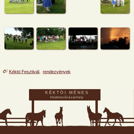
Kéktó Fesztivál
,
rendezvények
KÉKTÓI MÉNES
Hódmezővásárhely