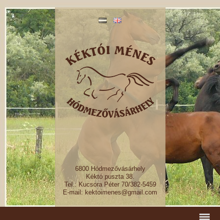
6800 Hódmezővásárhely
Kéktó puszta 38.
Tel.: Kucsora Péter 70/382-5459
E-mail: kektoimenes@gmail.com