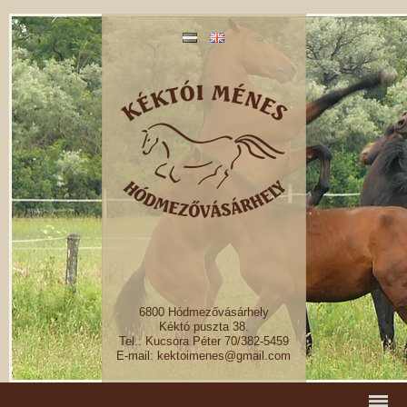
6800 Hódmezővásárhely
Kéktó puszta 38.
Tel.: Kucsora Péter 70/382-5459
E-mail: kektoimenes@gmail.com