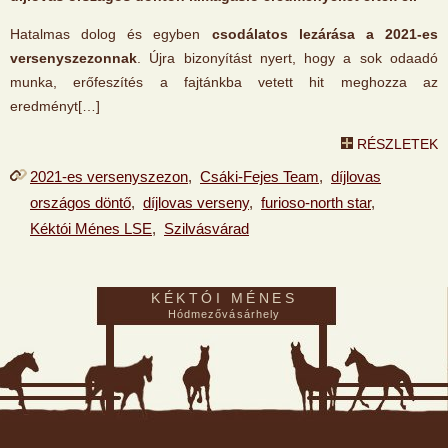
Hatalmas dolog és egyben
csodálatos lezárása a 2021-es
versenyszezonnak
. Újra bizonyítást nyert, hogy a sok odaadó
munka, erőfeszítés a fajtánkba vetett hit meghozza az
eredményt[…]
RÉSZLETEK
2021-es versenyszezon
,
Csáki-Fejes Team
,
díjlovas
országos döntő
,
díjlovas verseny
,
furioso-north star
,
Kéktói Ménes LSE
,
Szilvásvárad
KÉKTÓI MÉNES
Hódmezővásárhely