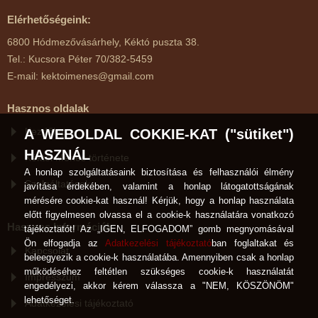
Elérhetőségeink:
6800 Hódmezővásárhely, Kéktó puszta 38.
Tel.: Kucsora Péter 70/382-5459
E-mail: kektoimenes@gmail.com
Hasznos oldalak
Kezdőlap
A WEBOLDAL COKKIE-KAT ("sütiket")
HASZNÁL
Kéktói Ménes története
A honlap szolgáltatásaink biztosítása és felhasználói élmény
Szolgáltatások
javítása érdekében, valamint a honlap látogatottságának
mérésére cookie-kat használ! Kérjük, hogy a honlap használata
előtt figyelmesen olvassa el a cookie-k használatára vonatkozó
Hasznos Információk
tájékoztatót! Az „IGEN, ELFOGADOM” gomb megnyomásával
Ön elfogadja az
Adatkezelési tájékoztató
ban foglaltakat és
Kapcsolat
beleegyezik a cookie-k használatába. Amennyiben csak a honlap
működéséhez feltétlen szükséges cookie-k használatát
Impresszum
engedélyezi, akkor kérem válassza a "NEM, KÖSZÖNÖM"
lehetőséget.
Adatkezelési tájékoztató