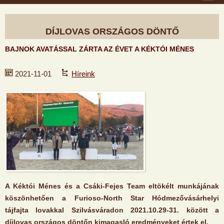
DÍJLOVAS ORSZÁGOS DÖNTŐ
BAJNOK AVATÁSSAL ZÁRTA AZ ÉVET A KÉKTÓI MÉNES
2021-11-01
Híreink
A Kéktói Ménes és a Csáki-Fejes Team eltökélt munkájának
köszönhetően a Furioso-North Star Hódmezővásárhelyi
tájfajta lovakkal Szilvásváradon 2021.10.29-31. között a
díjlovas országos döntőn kimagasló eredményeket értek el.