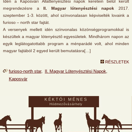
Idén a Kaposvári Állattenyésztési napok keretein belül került
megrendezésre a
II. Magyar lótenyésztési napok
2017.
szeptember 1-3. között, ahol színvonalasan képviselték lovaink a
furioso – north star fajtát.
A versenyek mellett idén színvonalas közönségprogramokkal is
készültek a magyar lótenyésztő egyesületek. Mindhárom napon az
egyik leglátogatottabb program a ménparádé volt, ahol minden
magyar fajtából 2 egyed került bemutatásra[…]
RÉSZLETEK
furioso-north star
,
II. Magyar Lótenyésztési Napok
,
Kaposvár
KÉKTÓI MÉNES
Hódmezővásárhely