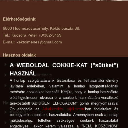
Elérhetőségeink:
6800 Hódmezővásárhely, Kéktó puszta 38.
Tel.: Kucsora Péter 70/382-5459
E-mail: kektoimenes@gmail.com
Hasznos oldalak
A WEBOLDAL COKKIE-KAT ("sütiket")
Kezdőlap
HASZNÁL
Kéktói Ménes története
A honlap szolgáltatásaink biztosítása és felhasználói élmény
Szolgáltatások
javítása érdekében, valamint a honlap látogatottságának
mérésére cookie-kat használ! Kérjük, hogy a honlap használata
előtt figyelmesen olvassa el a cookie-k használatára vonatkozó
Hasznos Információk
tájékoztatót! Az „IGEN, ELFOGADOM” gomb megnyomásával
Ön elfogadja az
Adatkezelési tájékoztató
ban foglaltakat és
Kapcsolat
beleegyezik a cookie-k használatába. Amennyiben csak a honlap
működéséhez feltétlen szükséges cookie-k használatát
Impresszum
engedélyezi, akkor kérem válassza a "NEM, KÖSZÖNÖM"