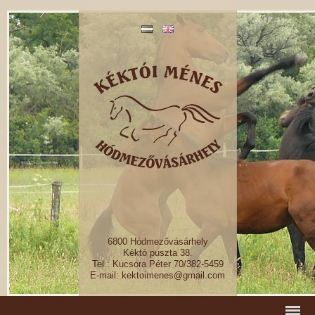
6800 Hódmezővásárhely
Kéktó puszta 38.
Tel.: Kucsora Péter 70/382-5459
E-mail: kektoimenes@gmail.com