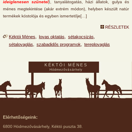
ideiglenesen szünetel
)
, tanyalátogatás, házi állatok, gulya és
ménes megtekintése (akár extrém módon), helyben készült natúr
termékek kóstolója és egyben ismertetője[…]
RÉSZLETEK
Kéktói Ménes
,
lovas oktatás
,
sétakocsizás
,
sétalovaglás
,
szabadidős programok
,
tereplovaglás
KÉKTÓI MÉNES
Hódmezővásárhely
Elérhetőségeink:
6800 Hódmezővásárhely, Kéktó puszta 38.