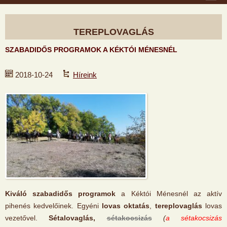
TEREPLOVAGLÁS
SZABADIDŐS PROGRAMOK A KÉKTÓI MÉNESNÉL
2018-10-24
Híreink
Kiváló szabadidős programok
a Kéktói Ménesnél az aktív
pihenés kedvelőinek. Egyéni
lovas oktatás
,
tereplovaglás
lovas
vezetővel.
Sétalovaglás,
sétakocsizás
(
a sétakocsizás