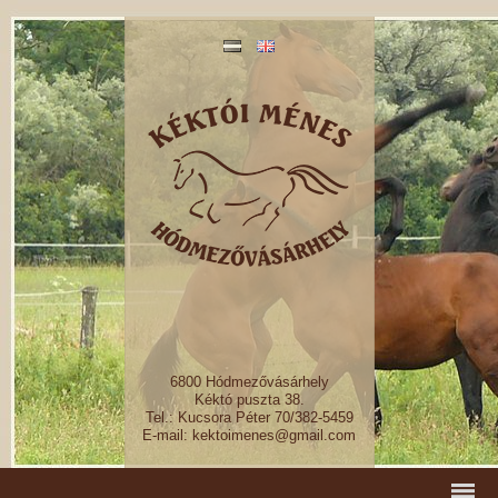
6800 Hódmezővásárhely
Kéktó puszta 38.
Tel.: Kucsora Péter 70/382-5459
E-mail: kektoimenes@gmail.com