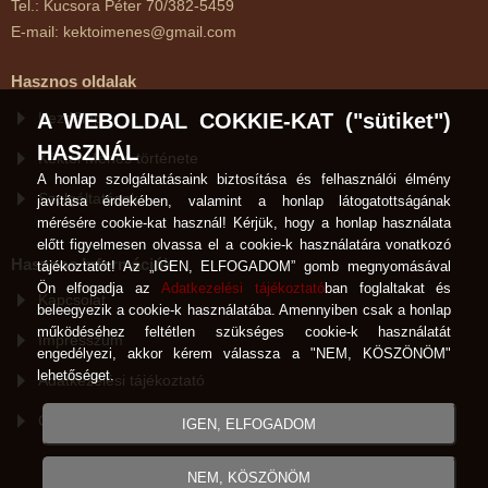
Tel.: Kucsora Péter 70/382-5459
E-mail: kektoimenes@gmail.com
Hasznos oldalak
Kezdőlap
A WEBOLDAL COKKIE-KAT ("sütiket")
HASZNÁL
Kéktói Ménes története
A honlap szolgáltatásaink biztosítása és felhasználói élmény
Szolgáltatások
javítása érdekében, valamint a honlap látogatottságának
mérésére cookie-kat használ! Kérjük, hogy a honlap használata
előtt figyelmesen olvassa el a cookie-k használatára vonatkozó
Hasznos Információk
tájékoztatót! Az „IGEN, ELFOGADOM” gomb megnyomásával
Ön elfogadja az
Adatkezelési tájékoztató
ban foglaltakat és
Kapcsolat
beleegyezik a cookie-k használatába. Amennyiben csak a honlap
működéséhez feltétlen szükséges cookie-k használatát
Impresszum
engedélyezi, akkor kérem válassza a "NEM, KÖSZÖNÖM"
lehetőséget.
Adatkezelési tájékoztató
Cookie-k használata
IGEN, ELFOGADOM
NEM, KÖSZÖNÖM