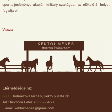
sportteljesítménye alapján millitary szakágban az előkelő 2. helyet
foglalja el.
Vissza
KÉKTÓI MÉNES
Hódmezővásárhely
Elérhetőségeink:
6800 Hódmezővásárhely, Kéktó puszta 38.
Tel.: Kucsora Péter 70/382-5459
E-mail: kektoimenes@gmail.com