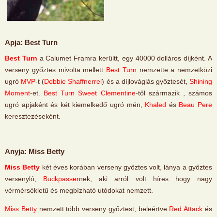
Apja: Best Turn
Best Turn
a Calumet Framra kerültt, egy 40000 dolláros díjként. A
verseny győztes mivolta mellett
Best Turn
nemzette a nemzetközi
ugró
MVP
-t (
Debbie Shaffnerrel
) és a díjlováglás győztesét,
Shining
Moment
-et.
Best Turn Sweet Clementine
-től származik , számos
ugró apjaként és két kiemelkedő ugró mén,
Khaled
és
Beau Pere
keresztezéseként.
Anyja:
Miss Betty
Miss Betty
két éves korában verseny győztes volt, lánya a győztes
versenyló,
Buckpasser
nek, aki arról volt híres hogy nagy
vérmérsékletű és megbízható utódokat nemzett.
Miss Betty
nemzett több verseny győztest, beleértve
Red Attack
és