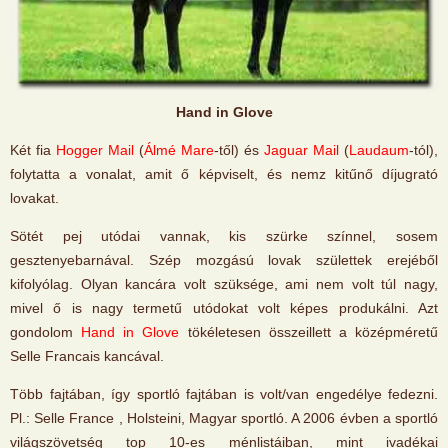
Hand in Glove
Két fia
Hogger Mail
(
Álmé Mare
-től) és
Jaguar Mail
(
Laudaum
-tól),
folytatta a vonalat, amit ő képviselt, és nemz kitűnő díjugrató
lovakat.
Sötét pej utódai vannak, kis szürke színnel, sosem
gesztenyebarnával. Szép mozgású lovak születtek erejéből
kifolyólag. Olyan kancára volt szüksége, ami nem volt túl nagy,
mivel ő is nagy termetű utódokat volt képes produkálni. Azt
gondolom
Hand in Glove
tökéletesen összeillett a középméretű
Selle Francais kancával.
Több fajtában, így sportló fajtában is volt/van engedélye fedezni.
Pl.: Selle France , Holsteini, Magyar sportló. A 2006 évben a sportló
világszövetség top 10-es ménlistáiban, mint ivadékai