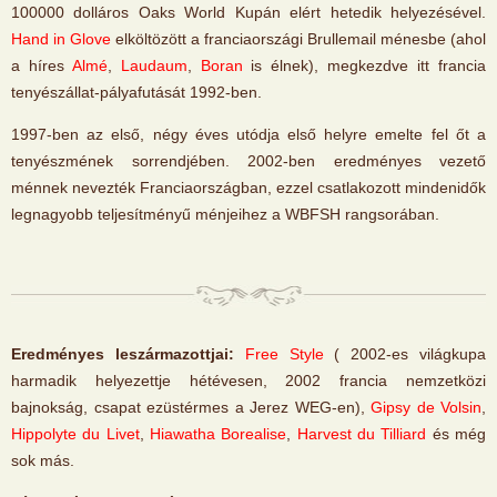
100000 dolláros Oaks World Kupán elért hetedik helyezésével.
Hand in Glove
elköltözött a franciaországi Brullemail ménesbe (ahol
a híres
Almé
,
Laudaum
,
Boran
is élnek), megkezdve itt francia
tenyészállat-pályafutását 1992-ben.
1997-ben az első, négy éves utódja első helyre emelte fel őt a
tenyészmének sorrendjében. 2002-ben eredményes vezető
ménnek nevezték Franciaországban, ezzel csatlakozott mindenidők
legnagyobb teljesítményű ménjeihez a WBFSH rangsorában.
Eredményes leszármazottjai:
Free Style
( 2002-es világkupa
harmadik helyezettje hétévesen, 2002 francia nemzetközi
bajnokság, csapat ezüstérmes a Jerez WEG-en),
Gipsy de Volsin
,
Hippolyte du Livet
,
Hiawatha Borealise
,
Harvest du Tilliard
és még
sok más.