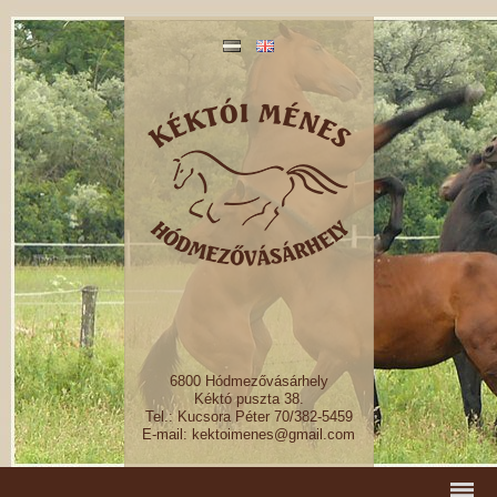
6800 Hódmezővásárhely
Kéktó puszta 38.
Tel.: Kucsora Péter 70/382-5459
E-mail: kektoimenes@gmail.com