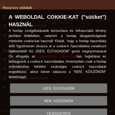
Hasznos oldalak
Kezdőlap
A WEBOLDAL COKKIE-KAT ("sütiket")
HASZNÁL
Kéktói Ménes története
A honlap szolgáltatásaink biztosítása és felhasználói élmény
Szolgáltatások
javítása érdekében, valamint a honlap látogatottságának
mérésére cookie-kat használ! Kérjük, hogy a honlap használata
előtt figyelmesen olvassa el a cookie-k használatára vonatkozó
Hasznos Információk
tájékoztatót! Az „IGEN, ELFOGADOM” gomb megnyomásával
Ön elfogadja az
Adatkezelési tájékoztató
ban foglaltakat és
Kapcsolat
beleegyezik a cookie-k használatába. Amennyiben csak a honlap
működéséhez feltétlen szükséges cookie-k használatát
Impresszum
engedélyezi, akkor kérem válassza a "NEM, KÖSZÖNÖM"
lehetőséget.
Adatkezelési tájékoztató
Cookie-k használata
IGEN, ELFOGADOM
NEM, KÖSZÖNÖM
Copyright © Kéktói Ménes Hódmezővásárhely 2007-2026 Minden jog
TÁJÉKOZTATÓ