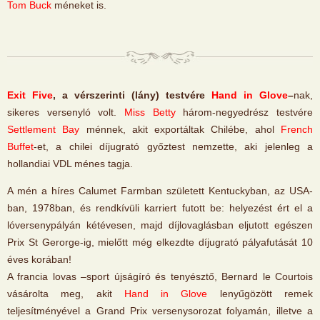
Tom Buck
méneket is.
Exit Five
, a vérszerinti (lány) testvére
Hand in Glove
–
nak,
sikeres versenyló volt.
Miss Betty
három-negyedrész testvére
Settlement Bay
ménnek, akit exportáltak Chilébe, ahol
French
Buffet
-et, a chilei díjugrató győztest nemzette, aki jelenleg a
hollandiai VDL ménes tagja.
A mén a híres Calumet Farmban született Kentuckyban, az USA-
ban, 1978ban, és rendkívüli karriert futott be: helyezést ért el a
lóversenypályán kétévesen, majd díjlovaglásban eljutott egészen
Prix St Gerorge-ig, mielőtt még elkezdte díjugrató pályafutását 10
éves korában!
A francia lovas –sport újságíró és tenyésztő, Bernard le Courtois
vásárolta meg, akit
Hand in Glove
lenyűgözött remek
teljesítményével a Grand Prix versenysorozat folyamán, illetve a