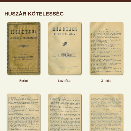
HUSZÁR KÖTELESSÉG
Borító
Kezdőlap
3 .oldal