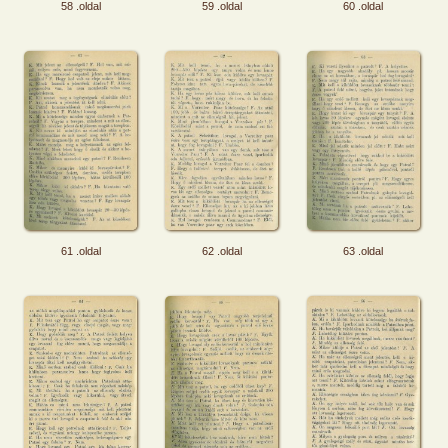
58 .oldal
59 .oldal
60 .oldal
61 .oldal
62 .oldal
63 .oldal