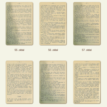
55 .oldal
56 .oldal
57 .oldal