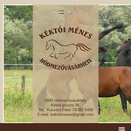
6800 Hódmezővásárhely
Kéktó puszta 38.
Tel.: Kucsora Péter 70/382-5459
E-mail: kektoimenes@gmail.com