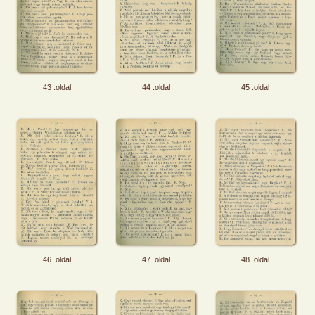
43 .oldal
44 .oldal
45 .oldal
46 .oldal
47 .oldal
48 .oldal