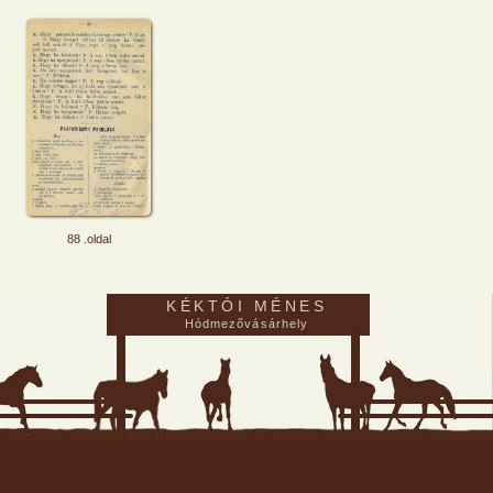
88 .oldal
KÉKTÓI MÉNES
Hódmezővásárhely