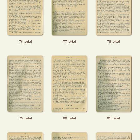
76 .oldal
77 .oldal
78 .oldal
79 .oldal
80 .oldal
81 .oldal