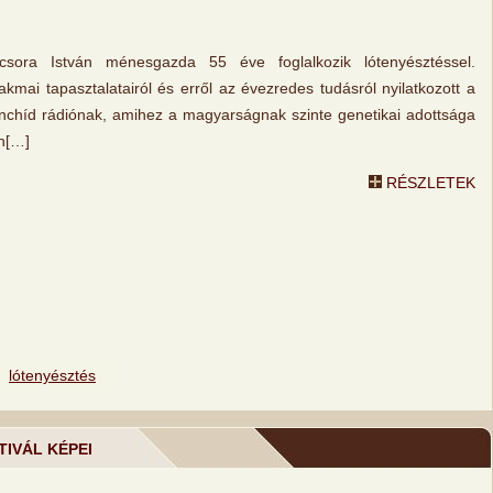
csora István ménesgazda 55 éve foglalkozik lótenyésztéssel.
akmai tapasztalatairól és erről az évezredes tudásról nyilatkozott a
nchíd rádiónak, amihez a magyarságnak szinte genetikai adottsága
n[…]
RÉSZLETEK
,
lótenyésztés
TIVÁL KÉPEI