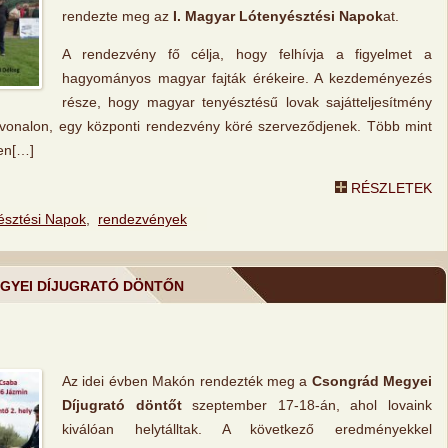
rendezte meg az
I. Magyar Lótenyésztési Napok
at.
A rendezvény fő célja, hogy felhívja a figyelmet a
hagyományos magyar fajták érékeire. A kezdeményezés
része, hogy magyar tenyésztésű lovak sajátteljesítmény
nvonalon, egy központi rendezvény köré szerveződjenek. Több mint
en[…]
RÉSZLETEK
észtési Napok
,
rendezvények
GYEI DÍJUGRATÓ DÖNTŐN
Az idei évben Makón rendezték meg a
Csongrád Megyei
Díjugrató döntőt
szeptember 17-18-án, ahol lovaink
kiválóan helytálltak. A következő eredményekkel