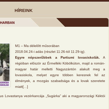
HÍREINK
IHARBAN
M1 – Ma délelőtt műsorában
2018.04.24-i adás (részlet 11:26-tól 11:29-ig).
Egyre népszerűbbek a Partiumi lovasiskolák.
A
régióban először az Érmelléki Köbölkúton, majd a román-
magyar határ melletti Nagyszántón alakult meg a
lovasiskola, melyet egyre többen keresnek fel az
élmények, a mozgás szabadsága és a lovak szeretete
miatt[…]
s Lovastanya vezérkancája „Sugárka” aki a magyarországi Kéktói