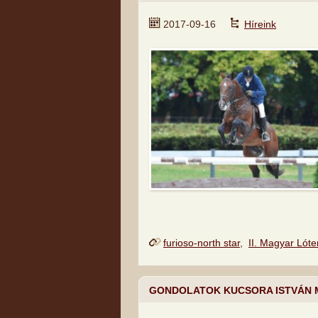
2017-09-16
Híreink
furioso-north star
,
II. Magyar Lót
GONDOLATOK KUCSORA ISTVÁN 