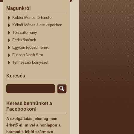
Magunkról
Kéktói Ménes története
Kéktói Ménes élete képekben
Törzsállomány
Fedezőmének
Egykori fedezőmének
Furioso-North Star
Természeti környezet
Keresés
Keress bennünket a
Facebookon!
A szolgáltatás jelenleg nem
érhető el, mivel a honlapon a
harmadik féltől származó