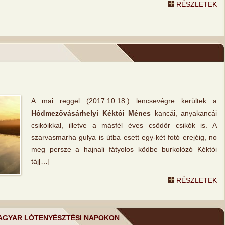
RÉSZLETEK
A mai reggel (2017.10.18.) lencsevégre kerültek a
Hódmezővásárhelyi Kéktói Ménes
kancái, anyakancái
csikóikkal, illetve a másfél éves csődőr csikók is. A
szarvasmarha gulya is útba esett egy-két fotó erejéig, no
meg persze a hajnali fátyolos ködbe burkolózó Kéktói
táj[…]
RÉSZLETEK
 MAGYAR LÓTENYÉSZTÉSI NAPOKON