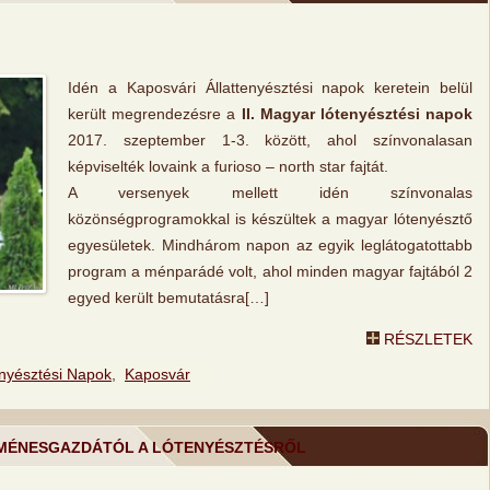
Idén a Kaposvári Állattenyésztési napok keretein belül
került megrendezésre a
II. Magyar lótenyésztési napok
2017. szeptember 1-3. között, ahol színvonalasan
képviselték lovaink a furioso – north star fajtát.
A versenyek mellett idén színvonalas
közönségprogramokkal is készültek a magyar lótenyésztő
egyesületek. Mindhárom napon az egyik leglátogatottabb
program a ménparádé volt, ahol minden magyar fajtából 2
egyed került bemutatásra[…]
RÉSZLETEK
enyésztési Napok
,
Kaposvár
MÉNESGAZDÁTÓL A LÓTENYÉSZTÉSRŐL