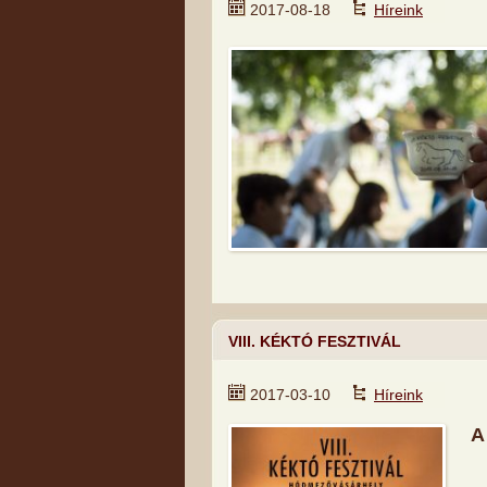
2017-08-18
Híreink
VIII. KÉKTÓ FESZTIVÁL
2017-03-10
Híreink
A