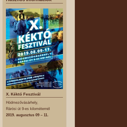
X. Kéktó Fesztivál
Hódmezővásárhely,
Rárósi út 9-es kilométernél
2019. augusztus 09 – 11.