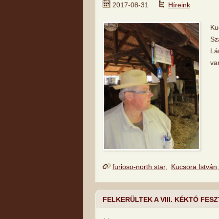
2017-08-31
Híreink
Ku
Sz
Lá
va
furioso-north star
,
Kucsora István
FELKERÜLTEK A VIII. KÉKTÓ FESZ