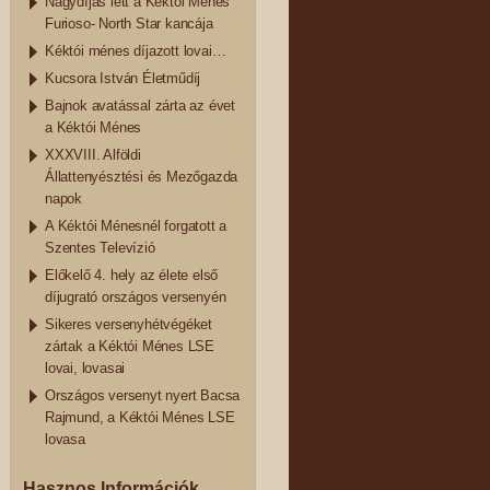
Nagydíjas lett a Kéktói Ménes
Furioso- North Star kancája
Kéktói ménes díjazott lovai…
Kucsora István Életműdíj
Bajnok avatással zárta az évet
a Kéktói Ménes
XXXVIII. Alföldi
Állattenyésztési és Mezőgazda
napok
A Kéktói Ménesnél forgatott a
Szentes Televízió
Előkelő 4. hely az élete első
díjugrató országos versenyén
Sikeres versenyhétvégéket
zártak a Kéktói Ménes LSE
lovai, lovasai
Országos versenyt nyert Bacsa
Rajmund, a Kéktói Ménes LSE
lovasa
Hasznos Információk