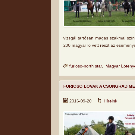
vizsgái tartósan magas szakmai szí
200 magyar ló vett részt az esemény
furioso-north star
,
Magyar Lóteny
FURIOSO LOVAK A CSONGRÁD ME
2016-09-20
Híreink