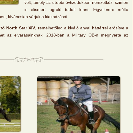
volt, amely az utóbbi évtizedekben nemzetközi szinten
is elismert ugróló tudott lenni. Figyelemre méltó
rben, kíváncsian várjuk a kiaknázását.
tő North Star XIV
, remélhetőleg a kiváló anyai háttérrel erősítve a
lhet az elvárásainknak. 2018-ban a Military OB-n megnyerte az