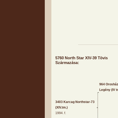
5760 North Star XIV-39 Tövis
Származása:
964 Orosház
Legény (IV t
3403 Karcag Northstar-73
(XIV.tm.)
1994. f.