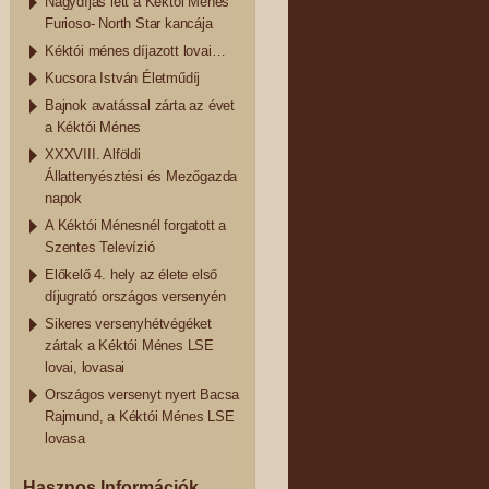
Nagydíjas lett a Kéktói Ménes
Furioso- North Star kancája
Kéktói ménes díjazott lovai…
Kucsora István Életműdíj
Bajnok avatással zárta az évet
a Kéktói Ménes
XXXVIII. Alföldi
Állattenyésztési és Mezőgazda
napok
A Kéktói Ménesnél forgatott a
Szentes Televízió
Előkelő 4. hely az élete első
díjugrató országos versenyén
Sikeres versenyhétvégéket
zártak a Kéktói Ménes LSE
lovai, lovasai
Országos versenyt nyert Bacsa
Rajmund, a Kéktói Ménes LSE
lovasa
Hasznos Információk