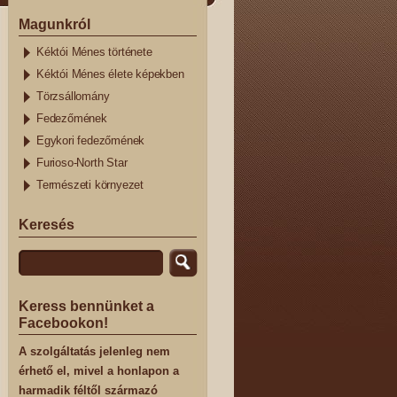
Magunkról
Kéktói Ménes története
Kéktói Ménes élete képekben
Törzsállomány
Fedezőmének
Egykori fedezőmének
Furioso-North Star
Természeti környezet
Keresés
Keress bennünket a
Facebookon!
A szolgáltatás jelenleg nem
érhető el, mivel a honlapon a
harmadik féltől származó