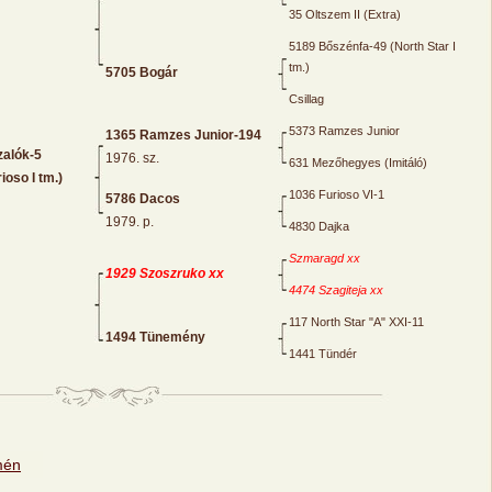
35 Oltszem II (Extra)
5189 Bőszénfa-49 (North Star I
tm.)
5705 Bogár
Csillag
5373 Ramzes Junior
1365 Ramzes Junior-194
alók-5
1976. sz.
631 Mezőhegyes (Imitáló)
oso I tm.)
1036 Furioso VI-1
5786 Dacos
1979. p.
4830 Dajka
Szmaragd xx
1929 Szoszruko xx
4474 Szagiteja xx
117 North Star "A" XXI-11
1494 Tünemény
1441 Tündér
mén