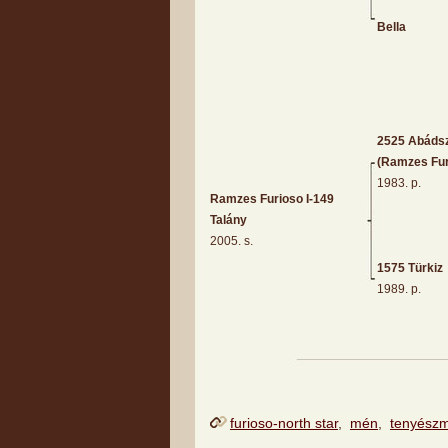
Bella
2525 Abádsz
(Ramzes Furi
1983. p.
Ramzes Furioso I-149
Talány
2005. s.
1575 Türkiz
1989. p.
furioso-north star
,
mén
,
tenyész