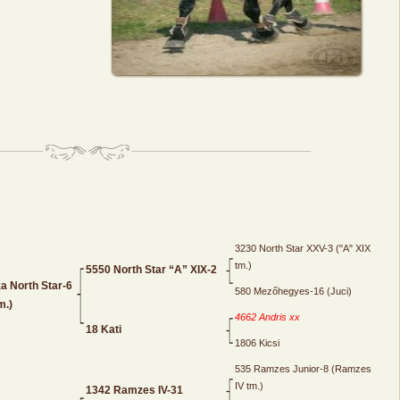
3230 North Star XXV-3 ("A" XIX
tm.)
5550 North Star “A” XIX-2
a North Star-6
580 Mezőhegyes-16 (Juci)
m.)
4662 Andris xx
18 Kati
1806 Kicsi
535 Ramzes Junior-8 (Ramzes
IV tm.)
1342 Ramzes IV-31