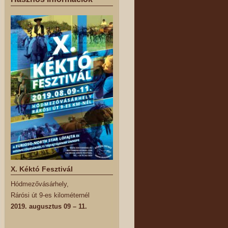
X. Kéktó Fesztivál
Hódmezővásárhely,
Rárósi út 9-es kilométernél
2019. augusztus 09 – 11.