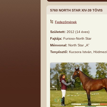
5760 NORTH STAR XIV-39 TÖVIS
Fedezőmének
Született:
2012 (14 éves)
Fajtája:
Furioso-North Star
Ménvonal:
North Star „A”
Tenyésztő:
Kucsora István, Hódmez