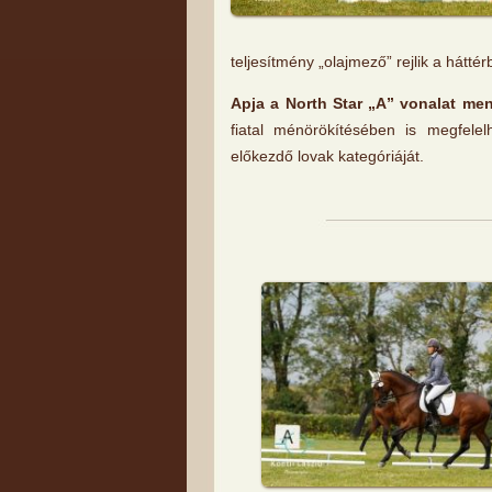
teljesítmény „olajmező” rejlik a hátté
Apja a North Star „A” vonalat men
fiatal ménörökítésében is megfele
előkezdő lovak kategóriáját.