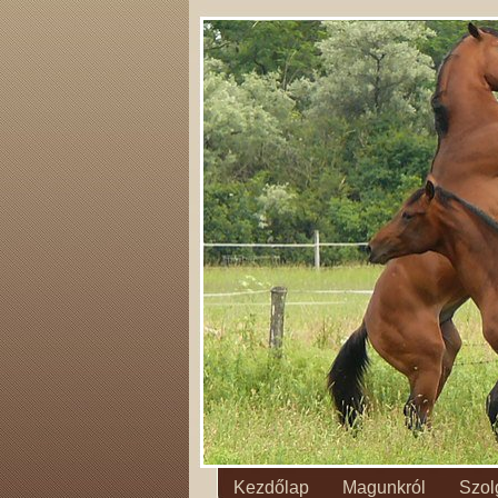
Kezdőlap
Magunkról
Szol