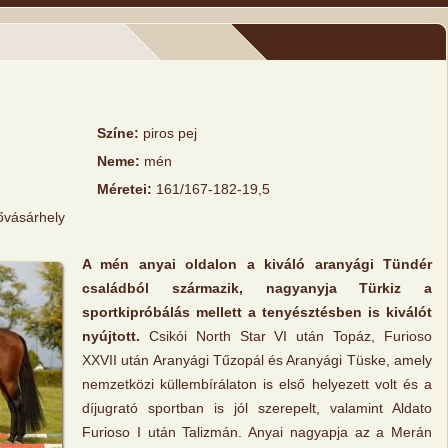
Színe:
piros pej
Neme:
mén
Méretei:
161/167-182-19,5
ővásárhely
A mén anyai oldalon a kiváló aranyági Tündér
családból származik, nagyanyja Türkiz a
sportkipróbálás mellett a tenyésztésben is kiválót
nyújtott.
Csikói North Star VI után Topáz, Furioso
XXVII után Aranyági Tűzopál és Aranyági Tüske, amely
nemzetközi küllembírálaton is első helyezett volt és a
díjugrató sportban is jól szerepelt, valamint Aldato
Furioso I után Talizmán. Anyai nagyapja az a Merán