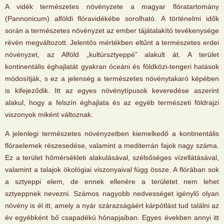
A vidék természetes növényzete a magyar flóratartomány
(Pannonicum) alföldi flóravidékébe sorolható. A történelmi idők
során a természetes növényzet az ember tájátalakító tevékenysége
révén megváltozott. Jelentős mértékben eltűnt a természetes erdei
növényzet, az Alföld „kultúrsztyeppé” alakult át. A terület
kontinentális éghajlatát gyakran óceáni és földközi-tengeri hatások
módosítják, s ez a jelenség a természetes növénytakaró képében
is kifejeződik. Itt az egyes növénytípusok keveredése aszerint
alakul, hogy a felszín éghajlata és az egyéb természeti földrajzi
viszonyok miként változnak.
A jelenlegi természetes növényzetben kiemelkedő a kontinentális
flóraelemek részesedése, valamint a mediterrán fajok nagy száma.
Ez a terület hőmérsékleti alakulásával, szélsőséges vízellátásával,
valamint a talajok ökológiai viszonyaival függ össze. A flórában sok
a sztyeppi elem, de ennek ellenére a területet nem lehet
sztyeppnek nevezni. Számos nagyobb nedvességet igénylő olyan
növény is él itt, amely a nyár szárazságáért kárpótlást tud találni az
év egyébként bő csapadékú hónapjaiban. Egyes években annyi itt