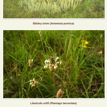
Bárány üröm (Artemisia pontica)
Lándzsás utifű (Plantago lanceolata)