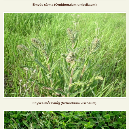
Ernyős sárma (Ornithogalum umbellatum)
Enyves mécsvirág (Melandrium viscosum)