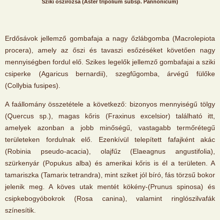
Sziki őszirózsa (Aster tripolium subsp. Pannonicum)
Erdősávok jellemző gombafaja a nagy őzlábgomba (Macrolepiota
procera), amely az őszi és tavaszi esőzéséket követően nagy
mennyiségben fordul elő. Szikes legelők jellemző gombafajai a sziki
csiperke (Agaricus bernardii), szegfűgomba, árvégű fülőke
(Collybia fusipes).
A faállomány összetétele a következő: bizonyos mennyiségű tölgy
(Quercus sp.), magas kőris (Fraxinus excelsior) található itt,
amelyek azonban a jobb minőségű, vastagabb termőrétegű
területeken fordulnak elő. Ezenkívül telepített fafajként akác
(Robinia pseudo-acacia), olajfűz (Elaeagnus angustifolia),
szürkenyár (Popukus alba) és amerikai kőris is él a területen. A
tamariszka (Tamarix tetrandra), mint sziket jól bíró, fás törzsű bokor
jelenik meg. A köves utak mentét kökény-(Prunus spinosa) és
csipkebogyóbokrok (Rosa canina), valamint ringlószilvafák
színesítik.