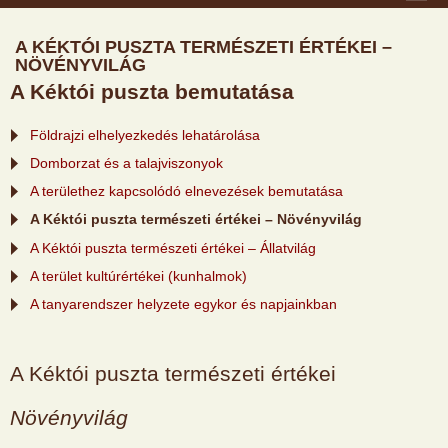
A KÉKTÓI PUSZTA TERMÉSZETI ÉRTÉKEI –
NÖVÉNYVILÁG
A Kéktói puszta bemutatása
Földrajzi elhelyezkedés lehatárolása
Domborzat és a talajviszonyok
A területhez kapcsolódó elnevezések bemutatása
A Kéktói puszta természeti értékei – Növényvilág
A Kéktói puszta természeti értékei – Állatvilág
A terület kultúrértékei (kunhalmok)
A tanyarendszer helyzete egykor és napjainkban
A Kéktói puszta természeti értékei
Növényvilág