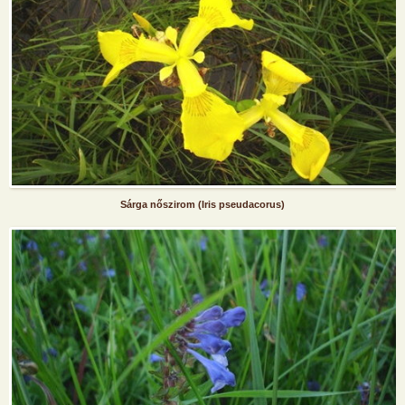
Sárga nőszirom (Iris pseudacorus)