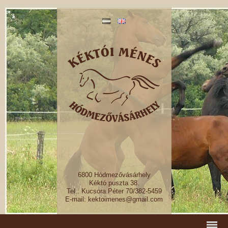
6800 Hódmezővásárhely
Kéktó puszta 38.
Tel.: Kucsora Péter 70/382-5459
E-mail: kektoimenes@gmail.com