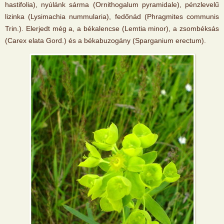
hastifolia), nyúlánk sárma (Ornithogalum pyramidale), pénzlevelű
lizinka (Lysimachia nummularia), fedőnád (Phragmites communis
Trin.). Elerjedt még a, a békalencse (Lemtia minor), a zsombéksás
(Carex elata Gord.) és a békabuzogány (Sparganium erectum).