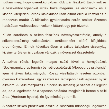
tudtam meg, hogy gyerekkorukban több pár fészkelő túzok volt és
a fészkekből tojásokat vittek haza megenni. Az erdősávok és a
kisebb kiterjedésű erdők kialakulása után eltűnt erről a részről ez a
robosztus madár. A főiskolás gyakorlataim során amikor Szentes
határában vadbecslésen voltunk láttunk egy pár túzokot.
Külön sorolható a szikes felszínek növényösszetétele, amely a
sókoncentráltság változásával területenként eltérő kifejlődést
eredményez. Ennek következtében a szikes talajokon viszonylag
kicsiny területen is gyakran változik a növényzet összetétele.
A szikes rétek, legelők magas szálú füvei a hernyópázsit
(Beckmannia eruciformis) és réti ecsetpázsit (Alopecurus pratensis)
igen értékes takarmányok. Rossz vízellátásuk esetén azonban
gyorsan kiszáradnak, így kaszálásra legfeljebb csak egyszer nyílik
alkalom. A Sziki mézpázsit (Puccinellia distans) jó szénát és legelőt
ad, de a legeltetés és a taposás hatására megjelenik benne a sziki
árpa (Hordeum hystrix), és így minősége romlik.
A száraz szikes pusztákon ősszel a rosszabb minőségű legelőkön