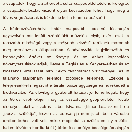
a csapadék, hogy a zárt erdőtársulás csapadékfeltétele is kielégítő,
a csapadékeloszlás viszont olyan kedvezőtlen lehet, hogy még a
füves vegetációnak is küzdenie kell a fennmaradásáért.
A hódmezővásárhelyi határ magasabb térszínű löszhátján
úgyszólván mindenütt szántóföldi művelés folyik, ezért csak a
rosszabb minőségű vagy a mélyebb fekvésű területek maradtak
meg természetes állapotukban. A növényvilág legjellemzőbb és
legnagyobb értékét az ősgyep és az ahhoz kapcsolódó
növénytársulások adják, illetve a Téglás és a Kenyere-érben és az
időszakos vízállással bíró Kéktó fennmaradt vízinövényei. Az itt
található faállomány jelentős többsége telepített. Ezekkel a
telepítésekkel megszűnt a terület összefüggősége és növekedett a
biodiverzitás. Az élővilágra gyakorolt hatását jól lemérhetjük, hogy
az 50-es évek elején még az összefüggő gyepterületen kiváló
élőhelyet talált a túzok is. Líbor Istvánnal (Elmondása szerint ő a
„puszta szülöttje”, hiszen az édesanyja nem jutott be a városba
amikor terhes volt vele mikor megindult a szülés és így a Zöld-
halom tövében hordta ki őt.) történő személye beszélgetés alapján