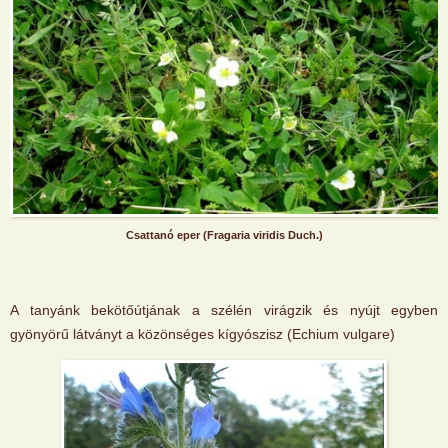
Csattanó eper (Fragaria viridis Duch.)
A tanyánk bekötőútjának a szélén virágzik és nyújt egyben
gyönyörű látványt a közönséges kígyószisz (Echium vulgare)