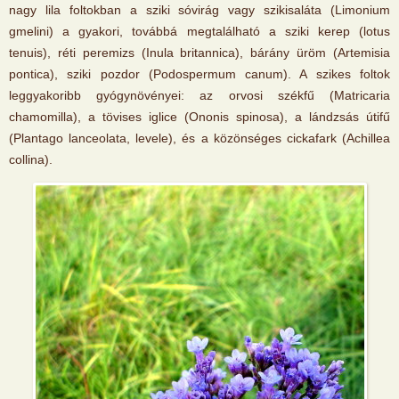
nagy lila foltokban a sziki sóvirág vagy szikisaláta (Limonium
gmelini) a gyakori, továbbá megtalálható a sziki kerep (lotus
tenuis), réti peremizs (Inula britannica), bárány üröm (Artemisia
pontica), sziki pozdor (Podospermum canum). A szikes foltok
leggyakoribb gyógynövényei: az orvosi székfű (Matricaria
chamomilla), a tövises iglice (Ononis spinosa), a lándzsás útifű
(Plantago lanceolata, levele), és a közönséges cickafark (Achillea
collina).