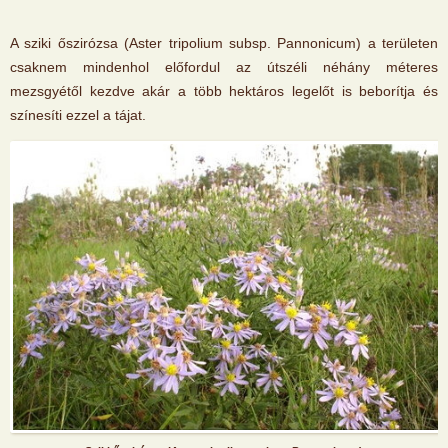
A sziki őszirózsa (Aster tripolium subsp. Pannonicum) a területen
csaknem mindenhol előfordul az útszéli néhány méteres
mezsgyétől kezdve akár a több hektáros legelőt is beborítja és
színesíti ezzel a tájat.