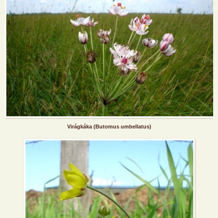
Virágkáka (Butomus umbellatus)