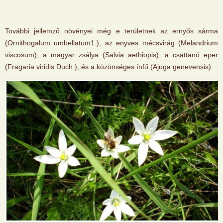
További jellemző növényei még e területnek az ernyős sárma
(Ornithogalum umbellatum1.), az enyves mécsvirág (Melandrium
viscosum), a magyar zsálya (Salvia aethiopis), a csattanó eper
(Fragaria viridis Duch.), és a közönséges ínfű (Ajuga genevensis).