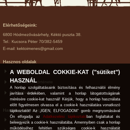
Elérhetőségeink:
6800 Hódmezővásárhely, Kéktó puszta 38.
Tel.: Kucsora Péter 70/382-5459
E-mail: kektoimenes@gmail.com
Hasznos oldalak
Kezdőlap
A WEBOLDAL COKKIE-KAT ("sütiket")
HASZNÁL
Kéktói Ménes története
A honlap szolgáltatásaink biztosítása és felhasználói élmény
Szolgáltatások
javítása érdekében, valamint a honlap látogatottságának
mérésére cookie-kat használ! Kérjük, hogy a honlap használata
előtt figyelmesen olvassa el a cookie-k használatára vonatkozó
Hasznos Információk
tájékoztatót! Az „IGEN, ELFOGADOM” gomb megnyomásával
Ön elfogadja az
Adatkezelési tájékoztató
ban foglaltakat és
Kapcsolat
beleegyezik a cookie-k használatába. Amennyiben csak a honlap
működéséhez feltétlen szükséges cookie-k használatát