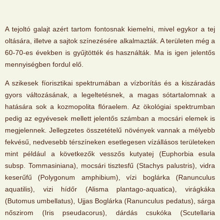
A tejoltó galajt azért tartom fontosnak kiemelni, mivel egykor a tej
oltására, illetve a sajtok színezésére alkalmazták. A területen még a
60-70-es években is gyűjtötték és használták. Ma is igen jelentős
mennyiségben fordul elő.
A szikesek fíorisztikai spektrumában a vízborítás és a kiszáradás
gyors változásának, a legeltetésnek, a magas sótartalomnak a
hatására sok a kozmopolita flóraelem. Az ökológiai spektrumban
pedig az egyévesek mellett jelentős számban a mocsári elemek is
megjelennek. Jellegzetes összetételű növények vannak a mélyebb
fekvésű, nedvesebb térszíneken esetlegesen vízállásos területeken
mint például a következők vesszős kutyatej (Euphorbia esula
subsp. Tommasiniana), mocsári tisztesfű (Stachys palustris), vidra
keserűfű (Polygonum amphibium), vízi boglárka (Ranunculus
aquatilis), vizi hídőr (Alisma plantago-aquatica), virágkáka
(Butomus umbellatus), Ujjas Boglárka (Ranunculus pedatus), sárga
nőszirom (Iris pseudacorus), dárdás csukóka (Scutellaria